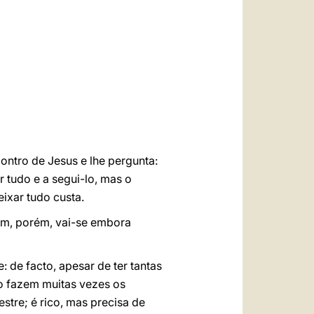
العربيّة
中文
LATINE
ontro de Jesus e lhe pergunta:
r tudo e a segui-lo, mas o
eixar tudo custa.
im, porém, vai-se embora
 de facto, apesar de ter tantas
mo fazem muitas vezes os
stre; é rico, mas precisa de