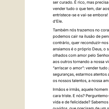
ser curado. É rico, mas precisa
vender tudo o que tem, dar ao
entristece-se e vai-se embora!
d’Ele.
Também nós trazemos no coraçã
podemos cair na ilusão de pens
contrário, quer reconduzir-nos
ansiamos é o próprio Deus, o s
olhados com amor pelo Senhor
aos outros tornando a nossa vi
“arriscar o amor”: vender tudo
seguranças, estarmos atentos 
os nossos talentos, a nossa am
Irmãos e irmãs, aquele homem r
cara triste. E nós? Perguntem
vida e de felicidade? Sabemos
ouvidos, que precisam de um s