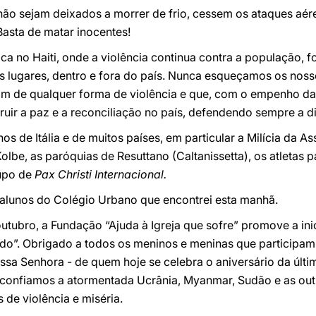
ão sejam deixados a morrer de frio, cessem os ataques aére
Basta de matar inocentes!
 no Haiti, onde a violência continua contra a população, f
 lugares, dentro e fora do país. Nunca esqueçamos os nosso
im de qualquer forma de violência e que, com o empenho da
truir a paz e a reconciliação no país, defendendo sempre a di
s de Itália e de muitos países, em particular a Milícia da 
lbe, as paróquias de Resuttano (Caltanissetta), os atletas p
rupo de
Pax Christi Internacional.
alunos do Colégio Urbano que encontrei esta manhã.
outubro, a Fundação “Ajuda à Igreja que sofre” promove a ini
ndo”. Obrigado a todos os meninos e meninas que participam
sa Senhora - de quem hoje se celebra o aniversário da últi
 confiamos a atormentada Ucrânia, Myanmar, Sudão e as ou
 de violência e miséria.