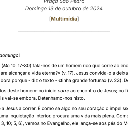
Praça São Pedro
Domingo 13 de outubro de 2024
[
Multimídia
]
________________________________________
 domingo
!
 (
Mc
10, 17-30) fala-nos de um homem rico que corre ao enc
ra alcançar a vida eterna?» (v. 17). Jesus convida-o a deixa
ora porque - diz o texto - «tinha grande fortuna» (v. 23). D
os deste homem: no início
corre
ao encontro de Jesus; no f
ois vai-se embora. Detenhamo-nos nisto.
 a Jesus a correr. É como se algo no seu coração o impelisse:
em uma inquietação interior, procura uma vida mais plena. Co
3, 10; 5, 6), vemos no Evangelho, ele lança-se aos pés do Me