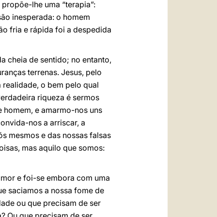
, propõe-lhe uma “terapia”:
usão inesperada: o homem
o fria e rápida foi a despedida
 cheia de sentido; no entanto,
ranças terrenas. Jesus, pelo
 realidade, o bem pelo qual
verdadeira riqueza é sermos
ele homem, e amarmo-nos uns
onvida-nos a arriscar, a
nós mesmos e das nossas falsas
oisas, mas aquilo que somos:
o amor e foi-se embora com uma
que saciamos a nossa fome de
dade ou que precisam de ser
a? Ou que precisam de ser