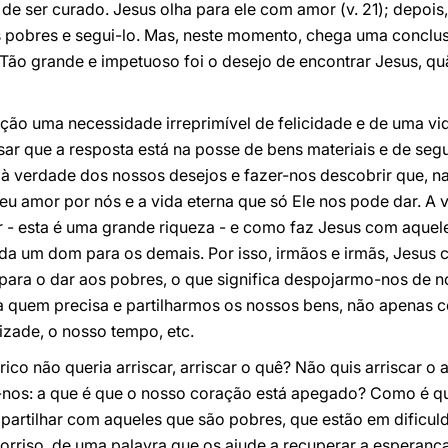
 de ser curado. Jesus olha para ele com amor (v. 21); depois
s pobres e segui-lo. Mas, neste momento, chega uma concl
 Tão grande e impetuoso foi o desejo de encontrar Jesus, quã
o uma necessidade irreprimível de felicidade e de uma vida
ar que a resposta está na posse de bens materiais e de segu
 à verdade dos nossos desejos e fazer-nos descobrir que, na
eu amor por nós e a vida eterna que só Ele nos pode dar. A 
 - esta é uma grande riqueza - e como faz Jesus com aqu
da um dom para os demais. Por isso, irmãos e irmãs, Jesus c
 para o dar aos pobres, o que significa despojarmo-nos de 
a quem precisa e partilharmos os nossos bens, não apenas c
izade, o nosso tempo, etc.
ico não queria arriscar, arriscar o quê? Não quis arriscar 
o-nos: a que é que o nosso coração está apegado? Como é 
 partilhar com aqueles que são pobres, que estão em dificul
orriso, de uma palavra que os ajude a recuperar a esperanç