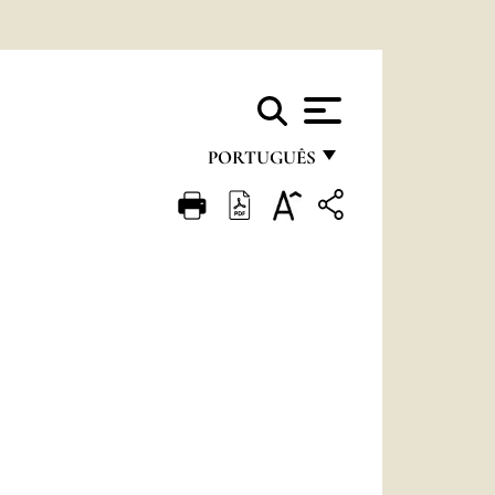
PORTUGUÊS
FRANÇAIS
ENGLISH
ITALIANO
PORTUGUÊS
ESPAÑOL
DEUTSCH
POLSKI