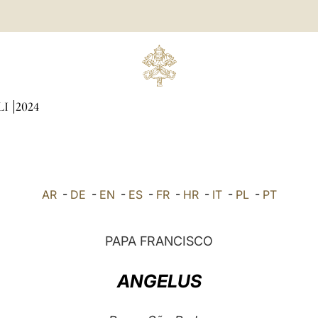
LI
2024
AR
-
DE
-
EN
-
ES
-
FR
-
HR
-
IT
-
PL
-
PT
PAPA FRANCISCO
ANGELUS