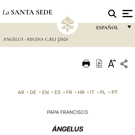
La
SANTA SEDE
ESPAÑOL
ANGELUS - REGINA CÆLI
2024
FRANÇAIS
ENGLISH
ITALIANO
PORTUGUÊS
ESPAÑOL
AR
-
DE
-
EN
-
ES
-
FR
-
HR
-
IT
-
PL
-
PT
DEUTSCH
POLSKI
PAPA FRANCISCO
العربيّة
ÁNGELUS
中文