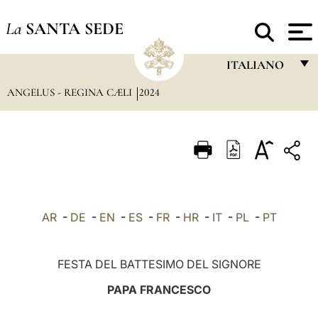
La
SANTA SEDE
ITALIANO
ANGELUS - REGINA CÆLI
2024
FRANÇAIS
ENGLISH
ITALIANO
PORTUGUÊS
ESPAÑOL
AR
-
DE
-
EN
-
ES
-
FR
-
HR
-
IT
-
PL
-
PT
DEUTSCH
POLSKI
FESTA DEL BATTESIMO DEL SIGNORE
العربيّة
PAPA FRANCESCO
中文