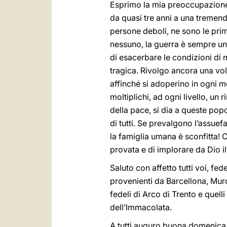
Esprimo la mia preoccupazione, 
da quasi tre anni a una tremenda 
persone deboli, ne sono le prim
nessuno, la guerra è sempre una 
di esacerbare le condizioni di m
tragica. Rivolgo ancora una vol
affinché si adoperino in ogni m
moltiplichi, ad ogni livello, u
della pace, si dia a queste pop
di tutti. Se prevalgono l’assuefa
la famiglia umana è sconfitta! 
provata e di implorare da Dio i
Saluto con affetto tutti voi, fede
provenienti da Barcellona, Murc
fedeli di Arco di Trento e quel
dell’Immacolata.
A tutti auguro buona domenica 