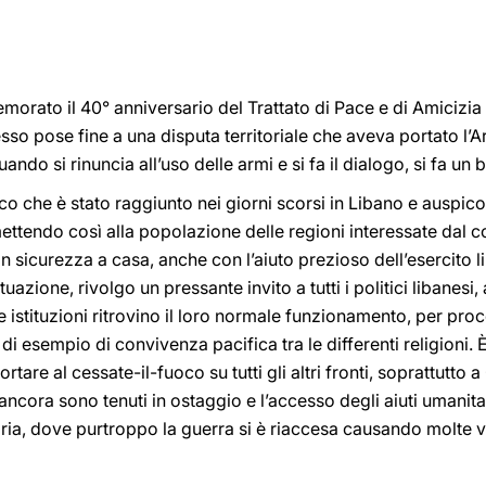
morato il 40° anniversario del Trattato di Pace e di Amicizia 
o pose fine a una disputa territoriale che aveva portato l’Arge
ndo si rinuncia all’uso delle armi e si fa il dialogo, si fa u
uoco che è stato raggiunto nei giorni scorsi in Libano e auspi
rmettendo così alla popolazione delle regioni interessate dal co
 in sicurezza a casa, anche con l’aiuto prezioso dell’esercito 
tuazione, rivolgo un pressante invito a tutti i politici libanesi,
e istituzioni ritrovino il loro normale funzionamento, per pro
 di esempio di convivenza pacifica tra le differenti religioni.
rtare al cessate-il-fuoco su tutti gli altri fronti, soprattutto
 ancora sono tenuti in ostaggio e l’accesso degli aiuti umanit
ria, dove purtroppo la guerra si è riaccesa causando molte vi