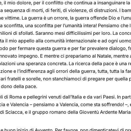
il mio dolore, per il conflitto che continua a insanguinare l
sequenza di morti, di feriti, di violenze, di distruzioni. I bamb
e vittime. La guerra è un orrore, la guerra offende Dio e l’um
sconfitta, una sconfitta per l’umanità intera! Pensiamo che l’
ilioni di sfollati. Saranno mesi difficilissimi per loro. La co
ta il mio appello alla comunità internazionale e ad ogni uom
odo per fermare questa guerra e per far prevalere dialogo, fra
n rinnovato impegno. E mentre ci prepariamo al Natale, mentre 
olazioni una speranza concreta. La ricerca della pace è una 
zione e l’indifferenza agli orrori della guerra, tutta, tutta la 
Cari fratelli e sorelle, non stanchiamoci di pregare per quel
l dono della pace.
li di Roma e pellegrini venuti dall’Italia e da vari Paesi. In par
ia e Valencia – pensiamo a Valencia, come sta soffrendo! –, 
li di Sciacca, e il gruppo romano della Gioventù Ardente Maria
e buon inizio di Avvento. Per favore, non dimenticatevi di p