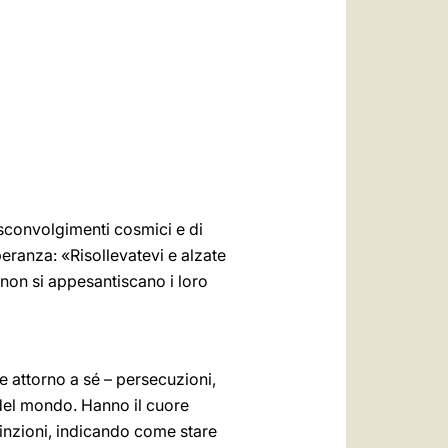
العربيّة
中文
LATINE
sconvolgimenti cosmici e di
peranza: «Risollevatevi e alzate
 non si appesantiscano i loro
e attorno a sé – persecuzioni,
e del mondo. Hanno il cuore
nvinzioni, indicando come stare