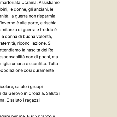
a martoriata Ucraina. Assistiamo
ini, le donne, gli anziani, le
anità, la guerra non risparmia
inverno è alle porte, e rischia
ncomitanza di guerra e freddo è
o e donna di buona volontà,
ternità, riconciliazione. Si
attendiamo la nascita del Re
responsabilità non di pochi, ma
famiglia umana è sconfitta. Tutta
la popolazione così duramente
ticolare, saluto i gruppi
e da Gerovo in Croazia. Saluto i
na. E saluto i ragazzi
regare per me. Buon pranzo e