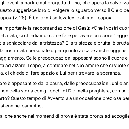
gli eventi a partire dal progetto di Dio, che opera la salvezz
questo suggerisce loro di volgere lo sguardo verso il Cielo p
 capo» (v. 28). È bello: «Risollevatevi e alzate il capo».
oi è importante la raccomandazione di Gesù: «Che i vostri cuo
 della vita, ci chiediamo: come fare per avere un cuore “legge
a schiacciare dalla tristezza? E la tristezza è brutta, è brutta
per la nostra vita personale o per quanto accade anche oggi 
oraggiamento. Se le preoccupazioni appesantiscono il cuore e 
vita ad alzare il capo, a confidare nel suo amore che ci vuole s
a, ci chiede di fare spazio a Lui per ritrovare la speranza.
uore è appesantito dalla paura, dalle preoccupazioni, dalle an
cende della storia con gli occhi di Dio, nella preghiera, con 
orto? Questo tempo di Avvento sia un’occasione preziosa per 
sostiene nel cammino.
, che anche nei momenti di prova è stata pronta ad accoglier