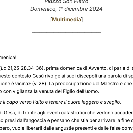
Piazza San Pietro
Domenica, 1° dicembre 2024
[
Multimedia
]
_____________________________
omenica!
(
Lc
21,25-28.34-36), prima domenica di Avvento, ci parla di 
questo contesto Gesù rivolge ai suoi discepoli una parola di s
azione è vicina» (v. 28). La preoccupazione del Maestro è che
o con vigilanza la venuta del Figlio dell’uomo.
e il capo verso l’alto
e
tenere il cuore leggero e sveglio
.
di Gesù, di fronte agli eventi catastrofici che vedono accader
sono presi dall’angoscia e pensano che stia per arrivare la fin
però, vuole liberarli dalle angustie presenti e dalle false co