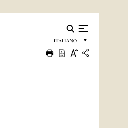
ITALIANO
FRANÇAIS
ENGLISH
ITALIANO
PORTUGUÊS
ESPAÑOL
DEUTSCH
POLSKI