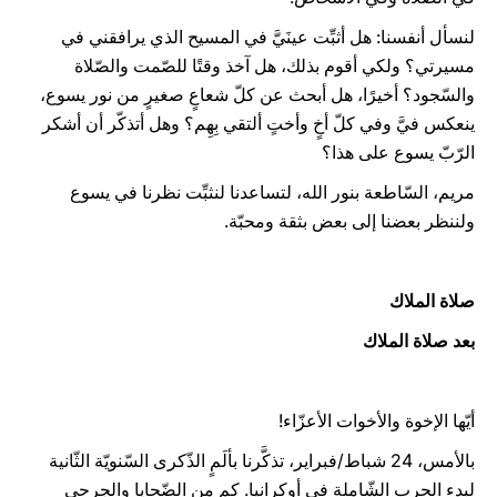
لنسأل أنفسنا: هل أثبِّت عينَيَّ في المسيح الذي يرافقني في
مسيرتي؟ ولكي أقوم بذلك، هل آخذ وقتًا للصّمت والصّلاة
والسّجود؟ أخيرًا، هل أبحث عن كلّ شعاعٍ صغيرٍ من نور يسوع،
ينعكس فيَّ وفي كلّ أخٍ وأختٍ ألتقي بِهِم؟ وهل أتذكّر أن أشكر
الرّبّ يسوع على هذا؟
مريم، السّاطعة بنور الله، لتساعدنا لنثبِّت نظرنا في يسوع
ولننظر بعضنا إلى بعض بثقة ومحبّة.
صلاة الملاك
بعد صلاة الملاك
أيّها الإخوة والأخوات الأعزّاء!
بالأمس، 24 شباط/فبراير، تذكَّرنا بألَمٍ الذّكرى السّنويّة الثّانية
لبدء الحرب الشّاملة في أوكرانيا. كم من الضّحايا والجرحى