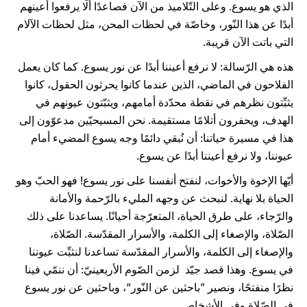
الذي هو يسوع. وعلى التّلاميذ من الآن فصاعدًا ألّا يرفعوا أعينهم
أبدًا عن هذا النّور، وخاصّة في لحظات المحن، مثل لحظات الآلام
التي باتت الآن قريبة.
هذه هي الرّسالة: لا نرفع أعيننا أبدًا عن نور يسوع. كما كان يعمل
الفلاحون في الماضي، الذين عندما كانوا يحرثون الحقول، كانوا
يثبِّتون نظرهم في نقطة محدّدة أمامهم، ويثبّتون عيونهم في
الهدف، ويحفرون أتلامًا مستقيمة. نحن المسيحيّين مدعوّون إلى
هذا في مسيرة حياتنا: أن نُبقي دائمًا وجه يسوع المضيء أمام
عيوننا، ولا نرفع أعيننا أبدًا عن يسوع.
أيّها الإخوة والأخوات، لنفتح أنفسنا على نور يسوع! فهو الحبّ وهو
الحياة بلا نهاية. لنبحث عن وجهه المليء بالرّحمة والأمانة
والرّجاء، على طرق الحياة، المتعرّجة أحيانًا. يساعدنا على ذلك
الصّلاة، والإصغاء إلى الكلمة، والأسرار المقدّسة. الصّلاة،
والإصغاء إلى الكلمة، والأسرار المقدّسة تساعدنا لنثبِّت عيوننا
في يسوع. وهذا قصد جيّد لزمن الصّوم الأربعينيّ: أن ننمّي فينا
نظرًا منفتحًا، ونصير ”باحثين عن النّور“، وباحثين عن نور يسوع
في الصّلاة وفي الأشخاص.