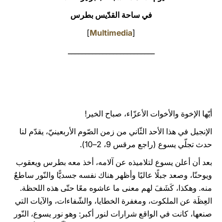
في ساحة القدّيس بطرس
LATINE
]
Multimedia
[
_________________________
أيّها الإخوة والأخوات الأعزّاء، صباح الخير!
الإنجيل في هذا الأحد الثّاني من زمن الصّوم الأربعينيّ، يقدّم لنا
حدث تجلّي يسوع (راجع مرقس 9، 2–10).
بعد أن أعلن يسوع لتلاميذه عن آلامه، أخذ معه بطرس ويعقوب
ويوحنّا، وصعد جبلًا عاليًا وأظهر هناك نفسه جسديًّا والنّور ساطعٌ
منه. وهكذا، كَشَفَ لهم معنى ما عاشوه معًا حتّى هذه اللحظة.
العِظَة عن الملكوت، ومغفرة الخطايا، والشّفاءات، والآيات التي
صنعها، كانت في الواقع شرارات لنور أكبر: وهو نور يسوع، النّور