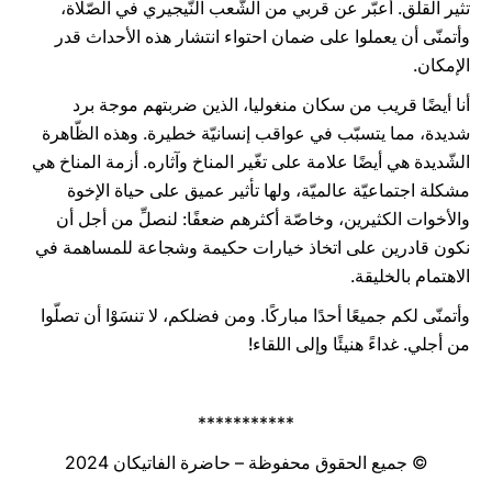
تثير القلق. أعبّر عن قربي من الشّعب النّيجيري في الصّلاة،
وأتمنّى أن يعملوا على ضمان احتواء انتشار هذه الأحداث قدر
الإمكان.
أنا أيضًا قريب من سكان منغوليا، الذين ضربتهم موجة برد
شديدة، مما يتسبّب في عواقب إنسانيّة خطيرة. وهذه الظّاهرة
الشّديدة هي أيضًا علامة على تغّير المناخ وآثاره. أزمة المناخ هي
مشكلة اجتماعيّة عالميّة، ولها تأثير عميق على حياة الإخوة
والأخوات الكثيرين، وخاصّة أكثرهم ضعفًا: لنصلِّ من أجل أن
نكون قادرين على اتخاذ خيارات حكيمة وشجاعة للمساهمة في
الاهتمام بالخليقة.
وأتمنّى لكم جميعًا أحدًا مباركًا. ومن فضلكم، لا تنسَوْا أن تصلّوا
من أجلي. غداءً هنيئًا وإلى اللقاء!
***********
© جميع الحقوق محفوظة – حاضرة الفاتيكان 2024