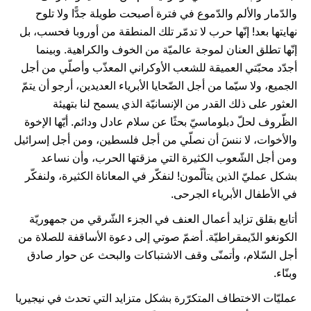
والدّمار والألم والدّموع في فترة أصبحت طويلة جدًّا ولا تلوح
نهايتها بعد! إنّها حرب لا تدمّر تلك المنطقة من أوروبا فحسب، بل
إنّها تطلق العنان لموجة عالميّة من الخوف والكراهية. وبينما
أجدّد محبّتي العميقة للشعب الأوكراني المعذّب وأصلّي من أجل
الجميع، ولا سيّما من أجل الضّحايا الأبرياء العديدين، أرجو أن يتمّ
العثور على ذلك القدر من الإنسانيّة الذي يسمح لنا بتهيئة
الظّروف لحلّ دبلوماسيّ بحثًا عن سلام عادل ودائم. أيّها الإخوة
والأخوات، لا ننسَ أن نصلّي من أجل فلسطين، ومن أجل إسرائيل
ومن أجل الشّعوب الكثيرة التي مزقتها الحرب، وأن نساعد
بشكل عمليّ الذين يتألّمون! لنفكّر في المعاناة الكثيرة، ولنفكّر
في الأطفال الأبرياء الجرحى.
أتابع بقلق تزايد أعمال العنف في الجزء الشّرقي من جمهوريّة
الكونغو الدّيمقراطيّة. أضمّ صوتي إلى دعوة الأساقفة للصلاة من
أجل السّلام، وأتمنّى وقف الاشتباكات والبحث عن حوار صادق
وبنّاء.
عمليّات الاختطاف المتكرّرة بشكل متزايد التي تحدث في نيجيريا