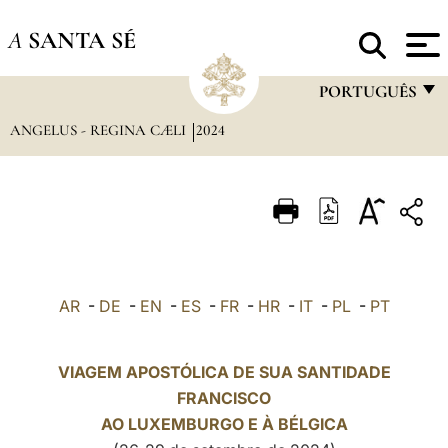
A
SANTA SÉ
PORTUGUÊS
ANGELUS - REGINA CÆLI
2024
FRANÇAIS
ENGLISH
ITALIANO
PORTUGUÊS
ESPAÑOL
AR
-
DE
-
EN
-
ES
-
FR
-
HR
-
IT
-
PL
-
PT
DEUTSCH
POLSKI
VIAGEM APOSTÓLICA DE SUA SANTIDADE
FRANCISCO
العربيّة
AO LUXEMBURGO E À
BÉLGICA
中文