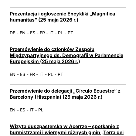
Prezentacja i ogłoszenie Encykliki „Magnifica
humanitas” (25 maja 2026 r.)
-
-
-
-
-
-
DE
EN
ES
FR
IT
PL
PT
Przemówienie do członków Zespołu
Międzypartyjnego ds. Demografii w Parlamencie
Europejskim (25 maja 2026 r.)
-
-
-
-
-
EN
ES
FR
IT
PL
PT
Przemówienie do delegacji „Círculo Ecuestre” z
Barcelony (Hiszpania) (25 maja 2026 r.)
-
-
-
EN
ES
IT
PL
Wizyta duszpasterska w Acerrze – spotkanie z
burmistrzami i wiernymi różnych gmin „Terra dei