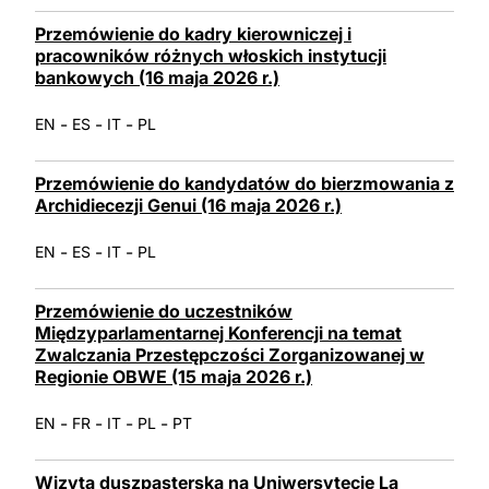
Przemówienie do kadry kierowniczej i
pracowników różnych włoskich instytucji
bankowych (16 maja 2026 r.)
-
-
-
EN
ES
IT
PL
Przemówienie do kandydatów do bierzmowania z
Archidiecezji Genui (16 maja 2026 r.)
-
-
-
EN
ES
IT
PL
Przemówienie do uczestników
Międzyparlamentarnej Konferencji na temat
Zwalczania Przestępczości Zorganizowanej w
Regionie OBWE (15 maja 2026 r.)
-
-
-
-
EN
FR
IT
PL
PT
Wizyta duszpasterska na Uniwersytecie La