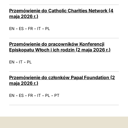
Przemówienie do Catholic Charities Network (4
maja 2026 r.)
-
-
-
-
EN
ES
FR
IT
PL
Przemówienie do pracowników Konferencji
Episkopatu Włoch i ich rodzin (2 maja 2026 r.)
-
-
EN
IT
PL
Przemówienie do członków Papal Foundation (2
maja 2026 r.)
-
-
-
-
-
EN
ES
FR
IT
PL
PT