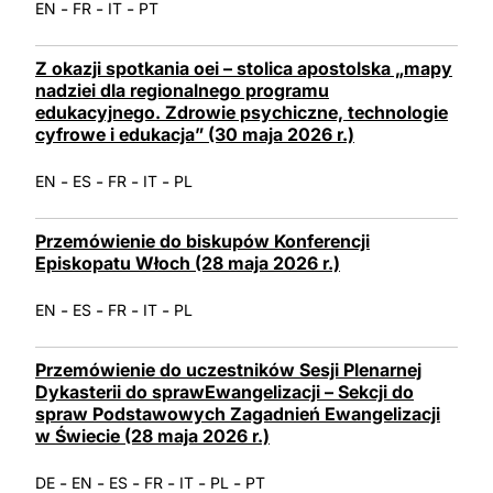
-
-
-
EN
FR
IT
PT
Z okazji spotkania oei – stolica apostolska „mapy
nadziei dla regionalnego programu
edukacyjnego. Zdrowie psychiczne, technologie
cyfrowe i edukacja” (30 maja 2026 r.)
-
-
-
-
EN
ES
FR
IT
PL
Przemówienie do biskupów Konferencji
Episkopatu Włoch (28 maja 2026 r.)
-
-
-
-
EN
ES
FR
IT
PL
Przemówienie do uczestników Sesji Plenarnej
Dykasterii do sprawEwangelizacji – Sekcji do
spraw Podstawowych Zagadnień Ewangelizacji
w Świecie (28 maja 2026 r.)
-
-
-
-
-
-
DE
EN
ES
FR
IT
PL
PT