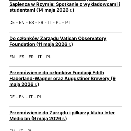
Sapienza w Rzymie: Spotkanie z wykładowcami i
studentami (14 maja 2026 r.)
-
-
-
-
-
-
DE
EN
ES
FR
IT
PL
PT
Do członków Zarządu Vatican Observatory
Foundation (11 maja 2026 r.)
-
-
-
-
EN
ES
FR
IT
PL
Przemówienie do członków Fundacji Edith
Haberland-Wagner oraz Augustiner Brewery (9
maja 2026 r.)
-
-
-
DE
EN
IT
PL
Przemówienie do Zarządu i piłkarzy klubu Inter
Mediolan (9 maja 2026 r.)
-
-
EN
IT
PL