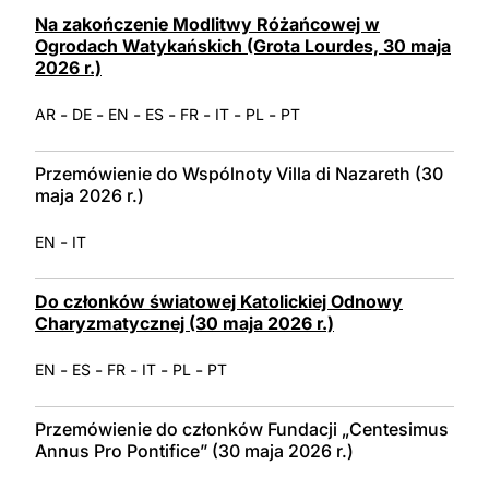
LATINE
Na zakończenie Modlitwy Różańcowej w
Ogrodach Watykańskich (Grota Lourdes, 30 maja
2026 r.)
-
-
-
-
-
-
-
AR
DE
EN
ES
FR
IT
PL
PT
Przemówienie do Wspólnoty Villa di Nazareth (30
maja 2026 r.)
-
EN
IT
Do członków światowej Katolickiej Odnowy
Charyzmatycznej (30 maja 2026 r.)
-
-
-
-
-
EN
ES
FR
IT
PL
PT
Przemówienie do członków Fundacji „Centesimus
Annus Pro Pontifice” (30 maja 2026 r.)