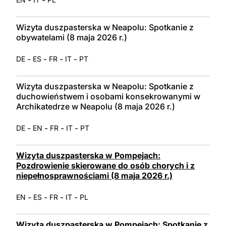
Wizyta duszpasterska w Neapolu: Spotkanie z
obywatelami (8 maja 2026 r.)
-
-
-
-
DE
ES
FR
IT
PT
Wizyta duszpasterska w Neapolu: Spotkanie z
duchowieństwem i osobami konsekrowanymi w
Archikatedrze w Neapolu (8 maja 2026 r.)
-
-
-
-
DE
EN
FR
IT
PT
Wizyta duszpasterska w Pompejach:
Pozdrowienie skierowane do osób chorych i z
niepełnosprawnościami (8 maja 2026 r.)
-
-
-
-
EN
ES
FR
IT
PL
Wizyta duszpasterska w Pompejach: Spotkanie z