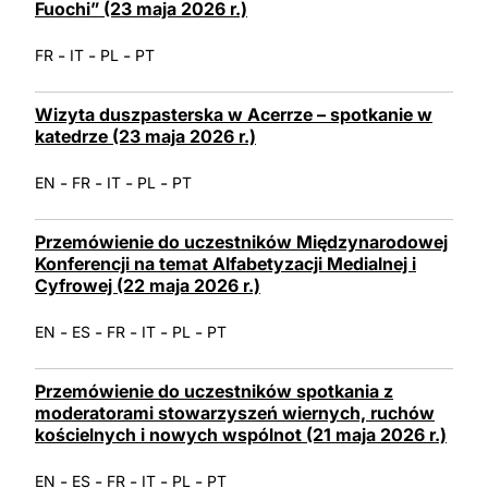
Fuochi” (23 maja 2026 r.)
-
-
-
FR
IT
PL
PT
Wizyta duszpasterska w Acerrze – spotkanie w
katedrze (23 maja 2026 r.)
-
-
-
-
EN
FR
IT
PL
PT
Przemówienie do uczestników Międzynarodowej
Konferencji na temat Alfabetyzacji Medialnej i
Cyfrowej (22 maja 2026 r.)
-
-
-
-
-
EN
ES
FR
IT
PL
PT
Przemówienie do uczestników spotkania z
moderatorami stowarzyszeń wiernych, ruchów
kościelnych i nowych wspólnot (21 maja 2026 r.)
-
-
-
-
-
EN
ES
FR
IT
PL
PT