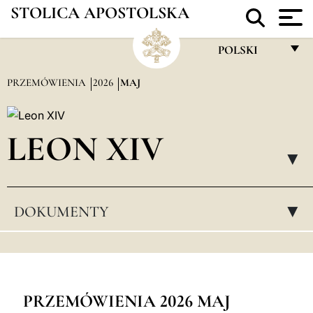
STOLICA APOSTOLSKA
POLSKI
FRANÇAIS
PRZEMÓWIENIA
2026
MAJ
ENGLISH
ITALIANO
LEON XIV
PORTUGUÊS
▸
ESPAÑOL
DOKUMENTY
▸
DEUTSCH
POLSKI
العربيّة
中文
PRZEMÓWIENIA 2026 MAJ