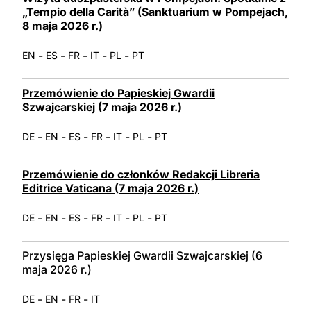
„Tempio della Carità” (Sanktuarium w Pompejach,
8 maja 2026 r.)
-
-
-
-
-
EN
ES
FR
IT
PL
PT
Przemówienie do Papieskiej Gwardii
Szwajcarskiej (7 maja 2026 r.)
-
-
-
-
-
-
DE
EN
ES
FR
IT
PL
PT
Przemówienie do członków Redakcji Libreria
Editrice Vaticana (7 maja 2026 r.)
-
-
-
-
-
-
DE
EN
ES
FR
IT
PL
PT
Przysięga Papieskiej Gwardii Szwajcarskiej (6
maja 2026 r.)
-
-
-
DE
EN
FR
IT