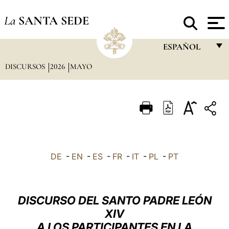
La
SANTA SEDE
ESPAÑOL
DISCURSOS
2026
MAYO
FRANÇAIS
ENGLISH
ITALIANO
PORTUGUÊS
ESPAÑOL
DE
-
EN
-
ES
-
FR
-
IT
-
PL
-
PT
DEUTSCH
POLSKI
DISCURSO DEL SANTO PADRE LEÓN
العربيّة
XIV
A LOS PARTICIPANTES EN LA
中文