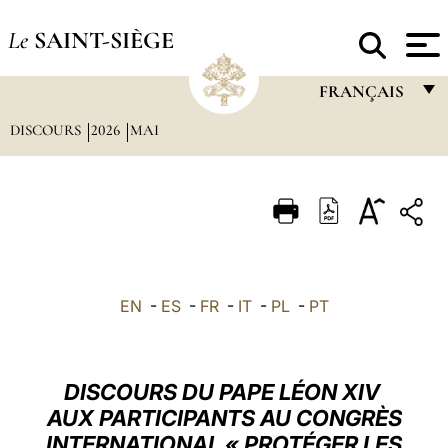
Le
SAINT-SIÈGE
FRANÇAIS
DISCOURS
2026
MAI
FRANÇAIS
ENGLISH
ITALIANO
PORTUGUÊS
ESPAÑOL
EN
-
ES
-
FR
-
IT
-
PL
-
PT
DEUTSCH
POLSKI
DISCOURS DU PAPE LÉON XIV
العربيّة
AUX PARTICIPANTS AU CONGRÈS
INTERNATIONAL « PROTÉGER LES
中文