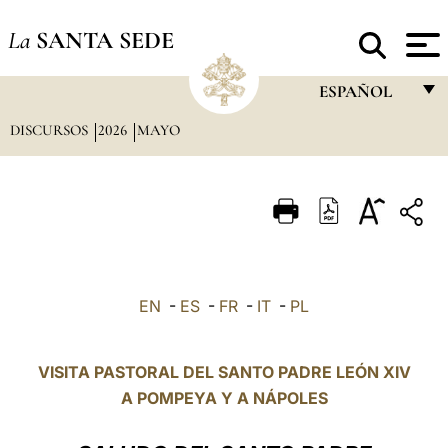
La
SANTA SEDE
ESPAÑOL
DISCURSOS
2026
MAYO
FRANÇAIS
ENGLISH
ITALIANO
PORTUGUÊS
ESPAÑOL
EN
-
ES
-
FR
-
IT
-
PL
DEUTSCH
POLSKI
VISITA PASTORAL DEL SANTO PADRE LEÓN XIV
A
POMPEYA
Y A NÁPOLES
العربيّة
中文