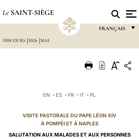
Le
SAINT-SIÈGE
FRANÇAIS
DISCOURS
2026
MAI
FRANÇAIS
ENGLISH
ITALIANO
PORTUGUÊS
ESPAÑOL
EN
-
ES
-
FR
-
IT
-
PL
DEUTSCH
POLSKI
VISITE PASTORALE DU PAPE LÉON XIV
À
POMPÉI
ET À NAPLES
العربيّة
SALUTATION AUX MALADES ET AUX PERSONNES
中文