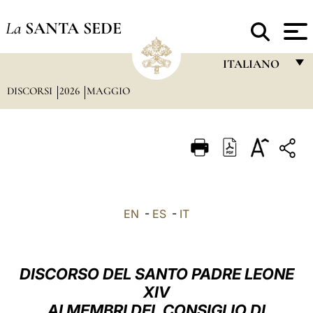
La
SANTA SEDE
ITALIANO
DISCORSI
2026
MAGGIO
FRANÇAIS
ENGLISH
ITALIANO
PORTUGUÊS
ESPAÑOL
EN
-
ES
-
IT
DEUTSCH
POLSKI
DISCORSO DEL SANTO PADRE LEONE
العربيّة
XIV
AI MEMBRI DEL CONSIGLIO DI
中文