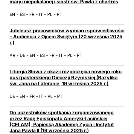
maryi niepokalanej i sióstr św. Pawła z chartres
-
-
-
-
-
EN
ES
FR
IT
PL
PT
Jubileusz pracowników wymiaru sprawiedliwości
– Audiencja z Ojcem Świętym (20 września 2025
r.)
-
-
-
-
-
-
-
AR
DE
EN
ES
FR
IT
PL
PT
Liturgia Słowa z okazji rozpoczęcia nowego roku
duszpasterskiego Diecezji Rzymskiej (Bazylika
św. Jana na Lateranie, 19 września 2025 r.)
-
-
-
-
-
DE
EN
FR
IT
PL
PT
Do uczestników spotkania zorganizowanego
przez Radę Episkopatu Ameryki Łacińskiej
(CELAM), Papieską Akademię Życia i Instytut
Jana Pawła II (19 września 2025 r.)