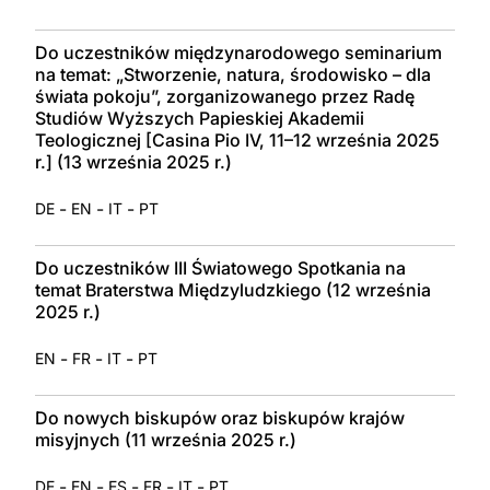
Do uczestników międzynarodowego seminarium
na temat: „Stworzenie, natura, środowisko – dla
świata pokoju”, zorganizowanego przez Radę
Studiów Wyższych Papieskiej Akademii
Teologicznej [Casina Pio IV, 11–12 września 2025
r.] (13 września 2025 r.)
-
-
-
DE
EN
IT
PT
Do uczestników III Światowego Spotkania na
temat Braterstwa Międzyludzkiego (12 września
2025 r.)
-
-
-
EN
FR
IT
PT
Do nowych biskupów oraz biskupów krajów
misyjnych (11 września 2025 r.)
-
-
-
-
-
DE
EN
ES
FR
IT
PT