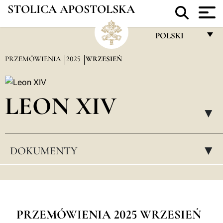
STOLICA APOSTOLSKA
POLSKI
FRANÇAIS
PRZEMÓWIENIA
2025
WRZESIEŃ
ENGLISH
ITALIANO
LEON XIV
PORTUGUÊS
▸
ESPAÑOL
DOKUMENTY
▸
DEUTSCH
POLSKI
العربيّة
中文
PRZEMÓWIENIA 2025 WRZESIEŃ