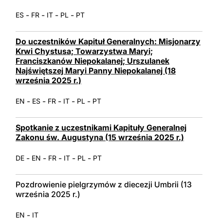
-
-
-
-
ES
FR
IT
PL
PT
Do uczestników Kapituł Generalnych: Misjonarzy
Krwi Chystusa; Towarzystwa Maryi;
Franciszkanów Niepokalanej; Urszulanek
Najświętszej Maryi Panny Niepokalanej (18
września 2025 r.)
-
-
-
-
-
EN
ES
FR
IT
PL
PT
Spotkanie z uczestnikami Kapituły Generalnej
Zakonu św. Augustyna (15 września 2025 r.)
-
-
-
-
-
DE
EN
FR
IT
PL
PT
Pozdrowienie pielgrzymów z diecezji Umbrii (13
września 2025 r.)
-
EN
IT