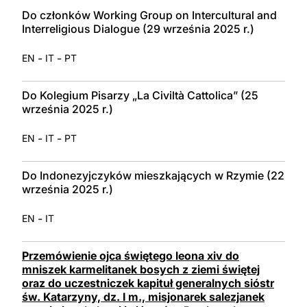
LATINE
Do członków Working Group on Intercultural and
Interreligious Dialogue (29 września 2025 r.)
-
-
EN
IT
PT
Do Kolegium Pisarzy „La Civiltà Cattolica” (25
września 2025 r.)
-
-
EN
IT
PT
Do Indonezyjczyków mieszkających w Rzymie (22
września 2025 r.)
-
EN
IT
Przemówienie ojca świętego leona xiv do
mniszek karmelitanek bosych z ziemi świętej
oraz do uczestniczek kapituł generalnych sióstr
św. Katarzyny, dz. I m., misjonarek salezjanek