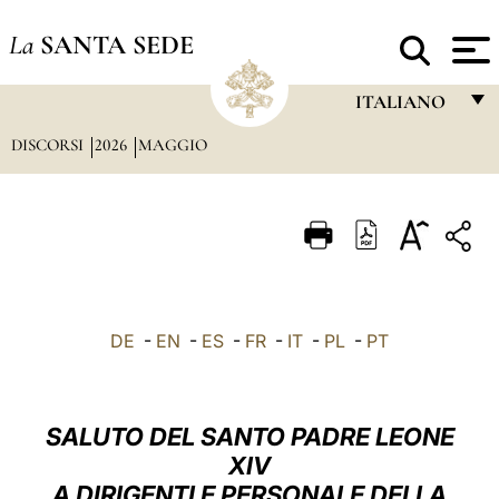
La
SANTA SEDE
ITALIANO
DISCORSI
2026
MAGGIO
FRANÇAIS
ENGLISH
ITALIANO
PORTUGUÊS
ESPAÑOL
DE
-
EN
-
ES
-
FR
-
IT
-
PL
-
PT
DEUTSCH
POLSKI
SALUTO DEL SANTO PADRE LEONE
العربيّة
XIV
A DIRIGENTI E PERSONALE DELLA
中文