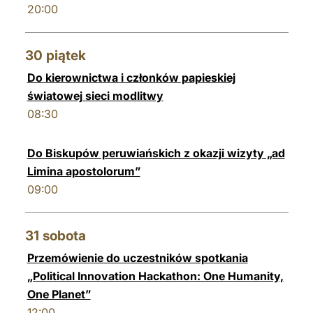
20:00
30
piątek
Do kierownictwa i członków papieskiej
światowej sieci modlitwy
08:30
Do Biskupów peruwiańskich z okazji wizyty „ad
Limina apostolorum”
09:00
31
sobota
Przemówienie do uczestników spotkania
„Political Innovation Hackathon: One Humanity,
One Planet”
12:00