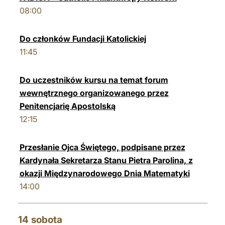
08:00
Do członków Fundacji Katolickiej
11:45
Do uczestników kursu na temat forum
wewnętrznego organizowanego przez
Penitencjarię Apostolską
12:15
Przesłanie Ojca Świętego, podpisane przez
Kardynała Sekretarza Stanu Pietra Parolina, z
okazji Międzynarodowego Dnia Matematyki
14:00
14
sobota