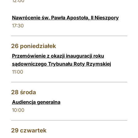
12:00
Nawrócenie św. Pawła Apostoła, II Nieszpory
17:30
26
poniedziałek
Przemówienie z okazji inauguracji roku
sądowniczego Trybunału Roty Rzymskiej
11:00
28
środa
Audiencja generalna
10:00
29
czwartek