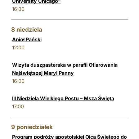
University Chicago"
16:30
8
niedziela
Anioł Pański
12:00
Wizyta duszpasterska w parafii Ofiarowania
Najświętszej Maryi Panny
16:00
III Niedziela Wielkiego Postu – Msza Święta
17:00
9
poniedziałek
Program podróży apostolskiej Ojca Świętego do