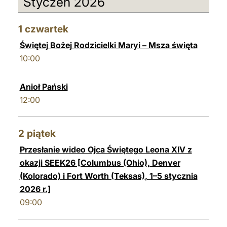
Styczeń 2026
العربيّة
中文
1
czwartek
LATINE
Świętej Bożej Rodzicielki Maryi – Msza święta
10:00
Anioł Pański
12:00
2
piątek
Przesłanie wideo Ojca Świętego Leona XIV z
okazji SEEK26 [Columbus (Ohio), Denver
(Kolorado) i Fort Worth (Teksas), 1–5 stycznia
2026 r.]
09:00