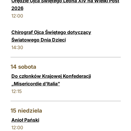
Orędzie Ojca Świętego Leona XIV na Wielki Post
2026
12:00
Chirograf Ojca Świętego dotyczący
Światowego Dnia Dzieci
14:30
14
sobota
Do członków Krajowej Konfederacji
„Misericordie d'Italia”
12:15
15
niedziela
Anioł Pański
12:00