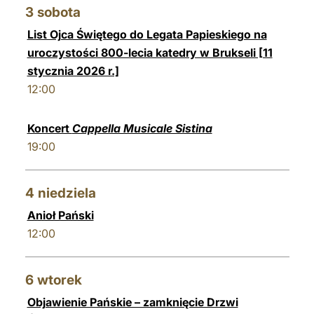
3
sobota
List Ojca Świętego do Legata Papieskiego na
uroczystości 800-lecia katedry w Brukseli [11
stycznia 2026 r.]
12:00
Koncert
Cappella Musicale Sistina
19:00
4
niedziela
Anioł Pański
12:00
6
wtorek
Objawienie Pańskie – zamknięcie Drzwi