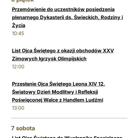
Przemówienie do uczestników posiedzenia
plenarnego Dykasterii ds. Świeckich, Rodziny i
Życia
10:45
List Ojca Świętego z okazji obchodów XXV
Zimowych Igrzysk Olimpijskich
12:00
Przesłanie Ojca Świętego Leona XIV 12.
Światowy Dzień Modlitwy i Refleksji
Poświęconej Walce z Handlem Ludźmi
13:00
7
sobota