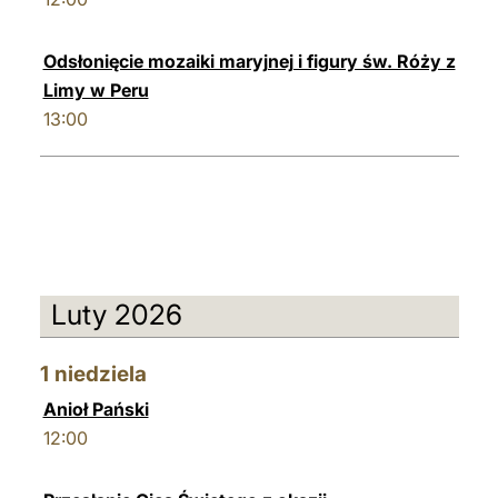
Odsłonięcie mozaiki maryjnej i figury św. Róży z
Limy w Peru
13:00
Luty 2026
1
niedziela
Anioł Pański
12:00