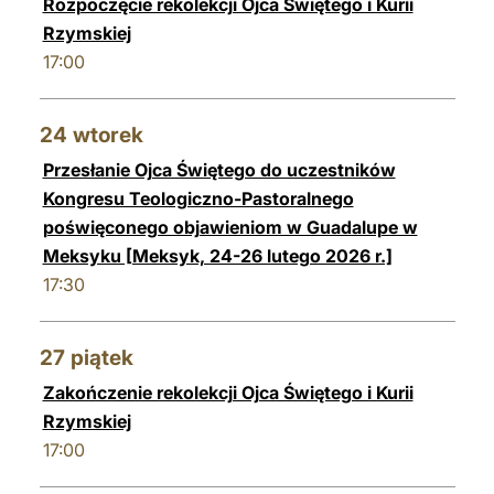
Rozpoczęcie rekolekcji Ojca Świętego i Kurii
Rzymskiej
17:00
24
wtorek
Przesłanie Ojca Świętego do uczestników
Kongresu Teologiczno-Pastoralnego
poświęconego objawieniom w Guadalupe w
Meksyku [Meksyk, 24-26 lutego 2026 r.]
17:30
27
piątek
Zakończenie rekolekcji Ojca Świętego i Kurii
Rzymskiej
17:00