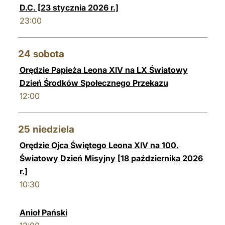
D.C. [23 stycznia 2026 r.]
23:00
24
sobota
Orędzie Papieża Leona XIV na LX Światowy
Dzień Środków Społecznego Przekazu
12:00
25
niedziela
Orędzie Ojca Świętego Leona XIV na 100.
Światowy Dzień Misyjny [18 października 2026
r.]
10:30
Anioł Pański