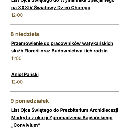
List Ojca Świętego do Wysłannika Specjalnego
na XXXIV Światowy Dzień Chorego
12:00
8
niedziela
Przemówienie do pracowników watykańskich
służb Florerii oraz Budownictwa i ich rodzin
11:00
Anioł Pański
12:00
9
poniedziałek
List Ojca Świętego do Prezbiterium Archidiecezji
Madrytu z okazji Zgromadzenia Kapłańskiego
„Convivium”