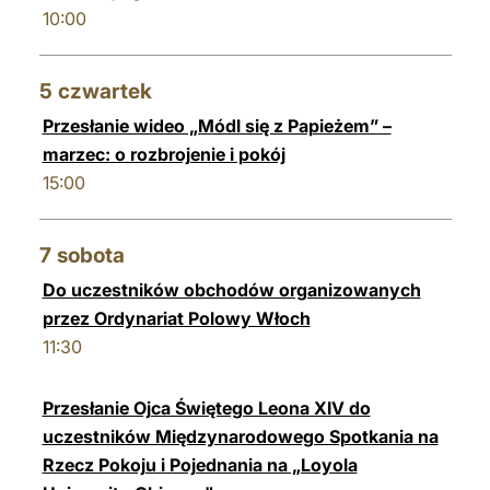
10:00
5
czwartek
Przesłanie wideo „Módl się z Papieżem” –
marzec: o rozbrojenie i pokój
15:00
7
sobota
Do uczestników obchodów organizowanych
przez Ordynariat Polowy Włoch
11:30
Przesłanie Ojca Świętego Leona XIV do
uczestników Międzynarodowego Spotkania na
Rzecz Pokoju i Pojednania na „Loyola