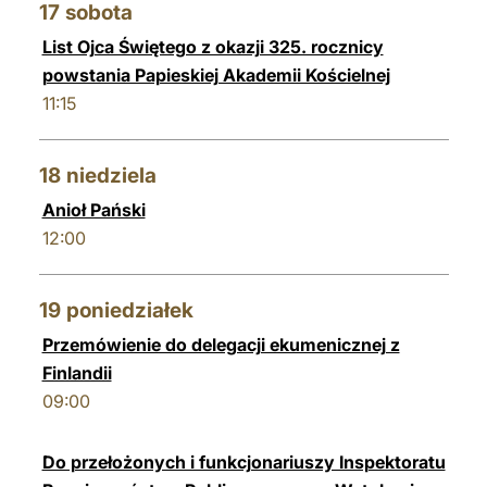
17
sobota
List Ojca Świętego z okazji 325. rocznicy
powstania Papieskiej Akademii Kościelnej
11:15
18
niedziela
Anioł Pański
12:00
19
poniedziałek
Przemówienie do delegacji ekumenicznej z
Finlandii
09:00
Do przełożonych i funkcjonariuszy Inspektoratu