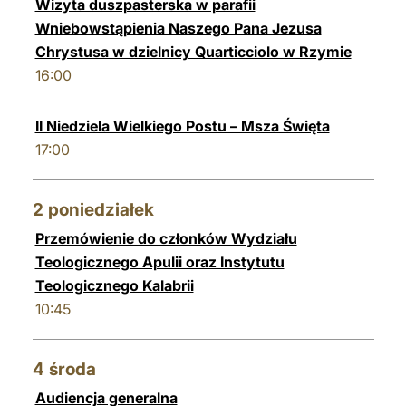
Wizyta duszpasterska w parafii
Wniebowstąpienia Naszego Pana Jezusa
Chrystusa w dzielnicy Quarticciolo w Rzymie
16:00
II Niedziela Wielkiego Postu – Msza Święta
17:00
2
poniedziałek
Przemówienie do członków Wydziału
Teologicznego Apulii oraz Instytutu
Teologicznego Kalabrii
10:45
4
środa
Audiencja generalna