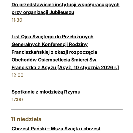
Do przedstawicieli instytucji współpracujących
przy organizacji Jubileuszu
11:30
List Ojca Świętego do Przełożonych
Generalnych Konferencji Rodziny
Franciszkańskiej z okazji rozpoczęcia
Obchodów Osiemsetlecia Śmierci Św.
Franciszka z Asyżu [Asyż, 10 stycznia 2026 r.]
12:00
Spotkanie z młodzieżą Rzymu
17:00
11
niedziela
Chrzest Pański – Msza Święta i chrzest