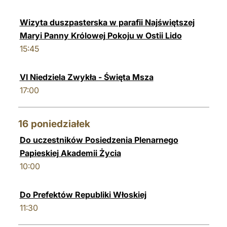
Wizyta duszpasterska w parafii Najświętszej
Maryi Panny Królowej Pokoju w Ostii Lido
15:45
VI Niedziela Zwykła - Święta Msza
17:00
16
poniedziałek
Do uczestników Posiedzenia Plenarnego
Papieskiej Akademii Życia
10:00
Do Prefektów Republiki Włoskiej
11:30