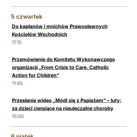
5
czwartek
Do kapłanów i mnichów Prawosławnych
Kościołów Wschodnich
11:15
Przemówienie do Komitetu Wykonawczego
organizacji „From Crisis to Care. Catholic
Action for Children”
11:45
Przesłanie wideo „Módl się z Papieżem” – luty:
za dzieci cierpiące na nieuleczalne choroby
15:00
6
piątek