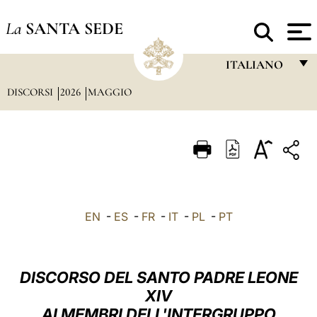
La
SANTA SEDE
ITALIANO
DISCORSI
2026
MAGGIO
FRANÇAIS
ENGLISH
ITALIANO
PORTUGUÊS
ESPAÑOL
EN
-
ES
-
FR
-
IT
-
PL
-
PT
DEUTSCH
POLSKI
DISCORSO DEL SANTO PADRE LEONE
العربيّة
XIV
AI MEMBRI DELL'INTERGRUPPO
中文