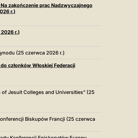
中文
V Na zakończenie prac Nadzwyczajnego
26 r.)
LATINE
2026 r.)
ynodu (25 czerwca 2026 r.)
do członków Włoskiej Federacji
f Jesuit Colleges and Universities” (25
nferencji Biskupów Francji (25 czerwca
ady Konferencji Episkopatów Europy