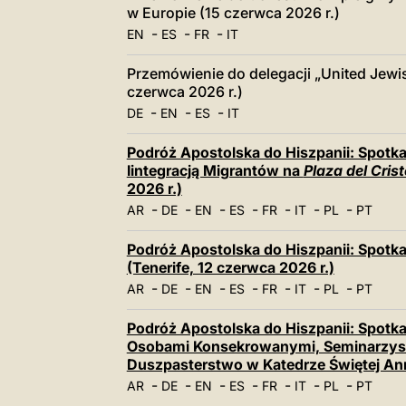
w Europie (15 czerwca 2026 r.)
-
-
-
EN
ES
FR
IT
Przemówienie do delegacji „United Jewi
czerwca 2026 r.)
-
-
-
DE
EN
ES
IT
Podróż Apostolska do Hiszpanii: Spotka
Iintegracją Migrantów na
Plaza del Cris
2026 r.)
-
-
-
-
-
-
-
AR
DE
EN
ES
FR
IT
PL
PT
Podróż Apostolska do Hiszpanii: Spotk
(Tenerife, 12 czerwca 2026 r.)
-
-
-
-
-
-
-
AR
DE
EN
ES
FR
IT
PL
PT
Podróż Apostolska do Hiszpanii: Spotka
Osobami Konsekrowanymi, Seminarzys
Duszpasterstwo w Katedrze Świętej Ann
-
-
-
-
-
-
-
AR
DE
EN
ES
FR
IT
PL
PT