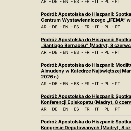
-
-
-
-
-
-
-
AR
DE
EN
ES
FR
IT
PL
PT
Podróż Apostolska do Hiszpanii: Spotka
Centrum Wystawienniczego „IFEMA” w M
-
-
-
-
-
-
-
AR
DE
EN
ES
FR
IT
PL
PT
Podróż Apostolska do Hiszpanii: Spotka
„Santiago Bernabéu” (Madryt, 8 czerwca
-
-
-
-
-
-
-
AR
DE
EN
ES
FR
IT
PL
PT
Podróż Apostolska do Hiszpanii: Modlit
Almudeny w Katedrze Najświętszej Mar
2026 r.)
-
-
-
-
-
-
-
AR
DE
EN
ES
FR
IT
PL
PT
Podróż Apostolska do Hiszpanii: Spotka
Konferencji Episkopatu (Madryt, 8 czer
-
-
-
-
-
-
-
AR
DE
EN
ES
FR
IT
PL
PT
Podróż Apostolska do Hiszpanii: Spotka
Kongresie Deputowanych (Madryt, 8 cz