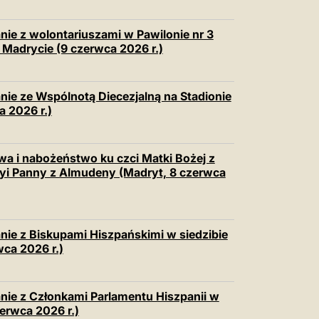
nie z wolontariuszami w Pawilonie nr 3
adrycie (9 czerwca 2026 r.)
nie ze Wspólnotą Diecezjalną na Stadionie
 2026 r.)
wa i nabożeństwo ku czci Matki Bożej z
yi Panny z Almudeny (Madryt, 8 czerwca
nie z Biskupami Hiszpańskimi w siedzibie
wca 2026 r.)
nie z Członkami Parlamentu Hiszpanii w
erwca 2026 r.)