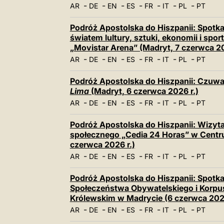
-
-
-
-
-
-
-
AR
DE
EN
ES
FR
IT
PL
PT
Podróż Apostolska do Hiszpanii: Spotk
światem lultury, sztuki, ekonomii i sp
„Movistar Arena” (Madryt, 7 czerwca 20
-
-
-
-
-
-
-
AR
DE
EN
ES
FR
IT
PL
PT
Podróż Apostolska do Hiszpanii: Czuw
Lima
(Madryt, 6 czerwca 2026 r.)
-
-
-
-
-
-
-
AR
DE
EN
ES
FR
IT
PL
PT
Podróż Apostolska do Hiszpanii: Wizyt
społecznego „Cedia 24 Horas” w Centru
czerwca 2026 r.)
-
-
-
-
-
-
-
AR
DE
EN
ES
FR
IT
PL
PT
Podróż Apostolska do Hiszpanii: Spotka
Społeczeństwa Obywatelskiego i Korp
Królewskim w Madrycie (6 czerwca 2026
-
-
-
-
-
-
-
AR
DE
EN
ES
FR
IT
PL
PT