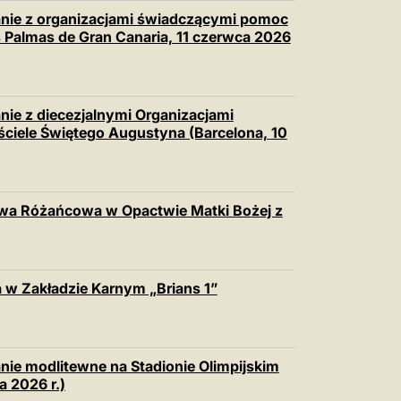
anie z organizacjami świadczącymi pomoc
 Palmas de Gran Canaria, 11 czerwca 2026
nie z diecezjalnymi Organizacjami
ciele Świętego Augustyna (Barcelona, 10
twa Różańcowa w Opactwie Matki Bożej z
 w Zakładzie Karnym „Brians 1”
nie modlitewne na Stadionie Olimpijskim
 2026 r.)