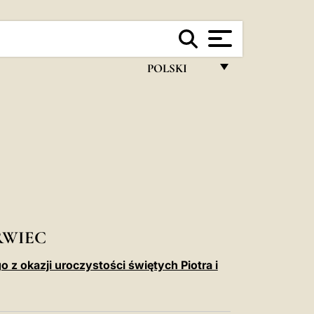
POLSKI
FRANÇAIS
ENGLISH
ITALIANO
PORTUGUÊS
ESPAÑOL
DEUTSCH
RWIEC
POLSKI
 z okazji uroczystości świętych Piotra i
العربيّة