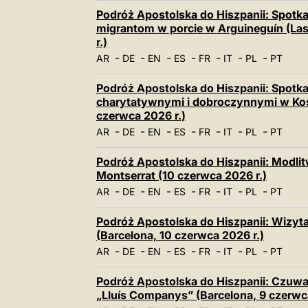
Podróż Apostolska do Hiszpanii: Spotk
migrantom w porcie w Arguineguín (Las
r.)
-
-
-
-
-
-
-
AR
DE
EN
ES
FR
IT
PL
PT
Podróż Apostolska do Hiszpanii: Spotka
charytatywnymi i dobroczynnymi w Koś
czerwca 2026 r.)
-
-
-
-
-
-
-
AR
DE
EN
ES
FR
IT
PL
PT
Podróż Apostolska do Hiszpanii: Modli
Montserrat (10 czerwca 2026 r.)
-
-
-
-
-
-
-
AR
DE
EN
ES
FR
IT
PL
PT
Podróż Apostolska do Hiszpanii: Wizyta
(Barcelona, 10 czerwca 2026 r.)
-
-
-
-
-
-
-
AR
DE
EN
ES
FR
IT
PL
PT
Podróż Apostolska do Hiszpanii: Czuwa
„Lluís Companys” (Barcelona, 9 czerwca