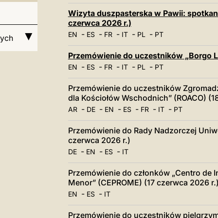
Wizyta duszpasterska w Pawii: spotkani
czerwca 2026 r.)
-
-
-
-
-
EN
ES
FR
IT
PL
PT
wych
Przemówienie do uczestników „Borgo La
-
-
-
-
-
EN
ES
FR
IT
PL
PT
Przemówienie do uczestników Zgromadz
dla Kościołów Wschodnich” (ROACO) (18
-
-
-
-
-
-
AR
DE
EN
ES
FR
IT
PT
Przemówienie do Rady Nadzorczej Uniwe
czerwca 2026 r.)
-
-
-
DE
EN
ES
IT
Przemówienie do członków „Centro de In
Menor” (CEPROME) (17 czerwca 2026 r.
-
-
EN
ES
IT
Przemówienie do uczestników pielgrzym