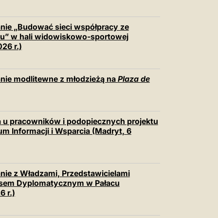
anie „Budować sieci współpracy ze
ortu” w hali widowiskowo-sportowej
26 r.)
anie modlitewne z młodzieżą na
Plaza de
a u pracowników i podopiecznych projektu
m Informacji i Wsparcia (Madryt, 6
nie z Władzami, Przedstawicielami
usem Dyplomatycznym w Pałacu
 r.)