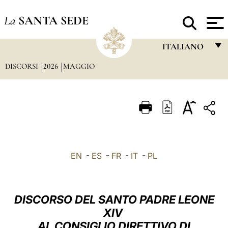
La
SANTA SEDE
ITALIANO
DISCORSI
2026
MAGGIO
FRANÇAIS
ENGLISH
ITALIANO
PORTUGUÊS
ESPAÑOL
EN
-
ES
-
FR
-
IT
-
PL
DEUTSCH
POLSKI
DISCORSO DEL SANTO PADRE LEONE
العربيّة
XIV
AL CONSIGLIO DIRETTIVO DI
中文