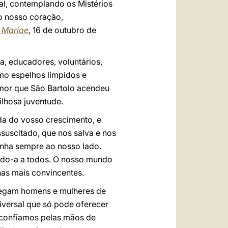
al, contemplando os Mistérios
no nosso coração,
s Mariae
, 16 de outubro de
a, educadores, voluntários,
omo espelhos límpidos e
amor que São Bartolo acendeu
ilhosa juventude.
da do vosso crescimento, e
ssuscitado, que nos salva e nos
inha sempre ao nosso lado.
ando-a a todos. O nosso mundo
has mais convincentes.
gregam homens e mulheres de
iversal que só pode oferecer
 confiamos pelas mãos de