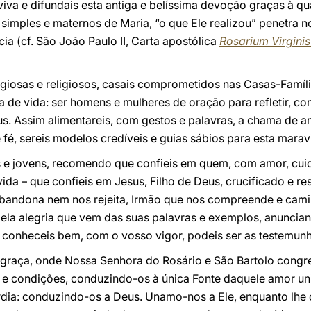
va e difundais esta antiga e belíssima devoção graças à qu
simples e maternos de Maria, “o que Ele realizou” penetra 
ia (cf. São João Paulo II, Carta apostólica
Rosarium Virgini
ligiosas e religiosos, casais comprometidos nas Casas-Famíli
 de vida: ser homens e mulheres de oração para refletir, c
us. Assim alimentareis, com gestos e palavras, a chama de 
e fé, sereis modelos credíveis e guias sábios para esta marav
es e jovens, recomendo que confieis em quem, com amor, cui
ida – que confieis em Jesus, Filho de Deus, crucificado e re
abandona nem nos rejeita, Irmão que nos compreende e cam
 pela alegria que vem das suas palavras e exemplos, anunci
a conheceis bem, com o vosso vigor, podeis ser as testemun
e graça, onde Nossa Senhora do Rosário e São Bartolo con
s e condições, conduzindo-os à única Fonte daquele amor un
dia: conduzindo-os a Deus. Unamo-nos a Ele, enquanto lhe