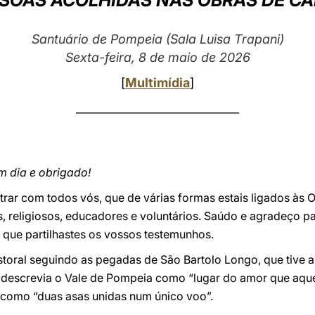
SSOAS ACOLHIDAS NAS OBRAS DE CA
Santuário de Pompeia (Sala Luisa Trapani)
Sexta-feira, 8 de maio de 2026
[
Multimídia
]
_____________________________
m dia e obrigado!
trar com todos vós, que de várias formas estais ligados às 
 religiosos, educadores e voluntários. Saúdo e agradeço pa
s que partilhastes os vossos testemunhos.
astoral seguindo as pegadas de São Bartolo Longo, que tive a
e descrevia o Vale de Pompeia como “lugar do amor que aquec
a como “duas asas unidas num único voo”.