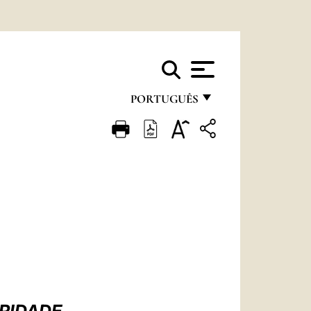
PORTUGUÊS
FRANÇAIS
ENGLISH
ITALIANO
PORTUGUÊS
ESPAÑOL
DEUTSCH
POLSKI