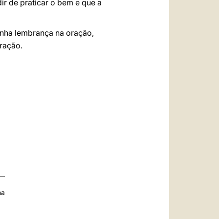
r de praticar o bem e que a
inha lembrança na oração,
ração.
na