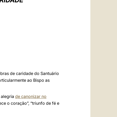
RIDADE
العربيّة
中文
LATINE
Obras de caridade do Santuário
rticularmente ao Bispo as
 alegria
de canonizar no
e o coração”, “triunfo de fé e