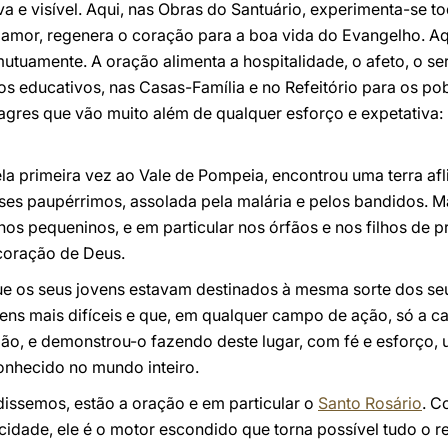
va e visível. Aqui, nas Obras do Santuário, experimenta-se t
o amor, regenera o coração para a boa vida do Evangelho. Aq
utuamente. A oração alimenta a hospitalidade, o afeto, o s
os educativos, nas Casas-Família e no Refeitório para os p
ilagres que vão muito além de qualquer esforço e expetativa
 primeira vez ao Vale de Pompeia, encontrou uma terra afli
s paupérrimos, assolada pela malária e pelos bandidos. M
nos pequeninos, e em particular nos órfãos e nos filhos de pri
 coração de Deus.
que os seus jovens estavam destinados à mesma sorte dos se
ens mais difíceis e que, em qualquer campo de ação, só a car
azão, e demonstrou-o fazendo deste lugar, com fé e esforço, 
onhecido no mundo inteiro.
dissemos, estão a oração e em particular o
Santo Rosário
. C
cidade, ele é o motor escondido que torna possível tudo o r