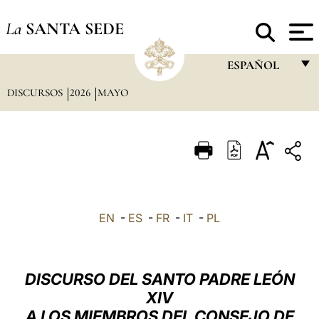
La
SANTA SEDE
ESPAÑOL
DISCURSOS
2026
MAYO
FRANÇAIS
ENGLISH
ITALIANO
PORTUGUÊS
ESPAÑOL
EN
-
ES
-
FR
-
IT
-
PL
DEUTSCH
POLSKI
DISCURSO DEL SANTO PADRE LEÓN
العربيّة
XIV
A LOS MIEMBROS DEL CONSEJO DE
中文