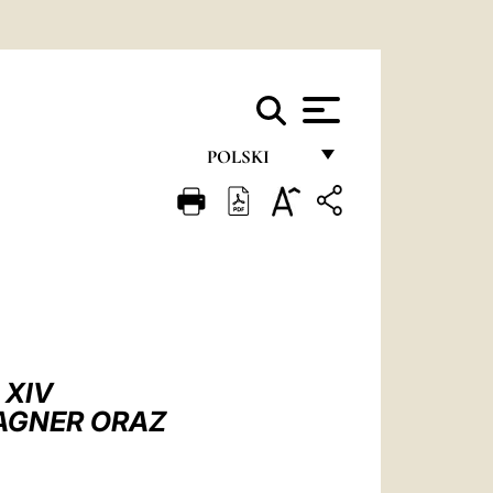
POLSKI
FRANÇAIS
ENGLISH
ITALIANO
PORTUGUÊS
ESPAÑOL
 XIV
DEUTSCH
AGNER ORAZ
POLSKI