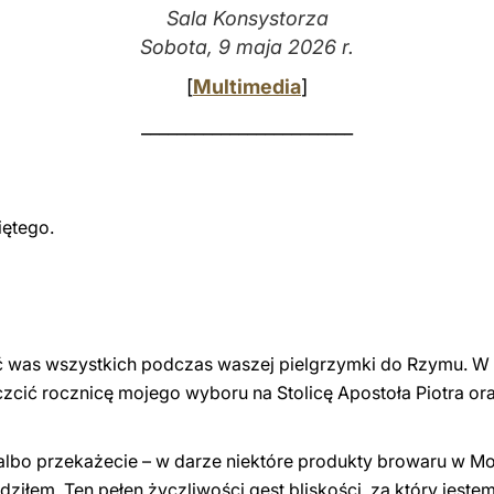
Sala Konsystorza
Sobota, 9 maja 2026 r.
[
Multimedia
]
________________________
iętego.
ć was wszystkich podczas waszej pielgrzymki do Rzymu. W
czcić rocznicę mojego wyboru na Stolicę Apostoła Piotra o
 albo przekażecie – w darze niektóre produkty browaru w M
ziłem. Ten pełen życzliwości gest bliskości, za który jeste