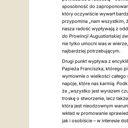
sposobność do zaproponowania
który oczywiście wywarł bardz
przypomina „nam wszystkim, że
nasza radość wypływają z odda
do Prowincji Augustiańskiej ś
nie tylko umocni was w wierze,
najbardziej potrzebującym.
Drugi punkt wypływa z encykli
Papieża Franciszka, którego 
wymownie o wielkości całego 
napoje, które nas karmią. Podk
że „wszystko jest wyrazem czu
troskę o stworzenie, lecz tak
która jest nieodzownym warun
wkład w promowanie sprawiedl
jak i osobiście – w interesie d