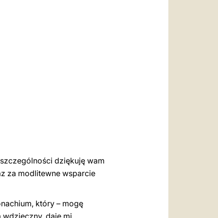
العربيّة
中文
LATINE
 szczególności dziękuję wam
raz za modlitewne wsparcie
onachium, który – mogę
m wdzięczny, daje mi