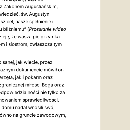
 z Zakonem Augustiańskim,
wiedzieć, św. Augustyn
 cel, nasze spełnienie i
 bliźniemu” (
Przesłanie wideo
zieję, że wasza pielgrzymka
om i siostrom, zwłaszcza tym
sanej, jak wiecie, przez
 ważnym dokumencie mówił on
zęta, jak i pokarm oraz
ezgranicznej miłości Boga oraz
dpowiedzialności nie tylko za
achowaniem sprawiedliwości,
 domu nadal wnosili swój
zarówno na gruncie zawodowym,