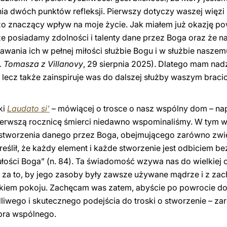
 dwóch punktów refleksji. Pierwszy dotyczy waszej więzi
o znaczący wpływ na moje życie. Jak miałem już okazję po
 posiadamy zdolności i talenty dane przez Boga oraz że nasz
wania ich w pełnej miłości służbie Bogu i w służbie naszemu
w. Tomasza z Villanovy
, 29 sierpnia 2025). Dlatego mam nad
 lecz także zainspiruje was do dalszej służby waszym braci
ki
Laudato si’
– mówiącej o trosce o nasz wspólny dom – napi
pierwszą rocznicę śmierci niedawno wspominaliśmy. W tym
stworzenia danego przez Boga, obejmującego zarówno zwier
reślił, że każdy element i każde stworzenie jest odbiciem b
łości Boga” (n. 84). Ta świadomość wzywa nas do wielkiej o
że za to, by jego zasoby były zawsze używane mądrze i z z
kiem pokoju. Zachęcam was zatem, abyście po powrocie do
iwego i skutecznego podejścia do troski o stworzenie – 
obra wspólnego.