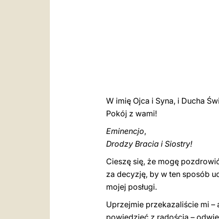
W imię Ojca i Syna, i Ducha Św
Pokój z wami!
Eminencjo
,
Drodzy Bracia i Siostry!
Cieszę się, że mogę pozdrowi
za decyzję, by w ten sposób u
mojej posługi.
Uprzejmie przekazaliście mi –
powiedzieć z radością – odwied