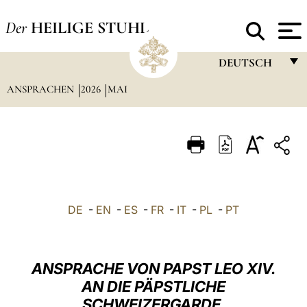
Der
HEILIGE STUHL
DEUTSCH
ANSPRACHEN
2026
MAI
FRANÇAIS
ENGLISH
ITALIANO
PORTUGUÊS
ESPAÑOL
DE
-
EN
-
ES
-
FR
-
IT
-
PL
-
PT
DEUTSCH
POLSKI
ANSPRACHE VON PAPST LEO XIV.
العربيّة
AN DIE PÄPSTLICHE
SCHWEIZERGARDE,
中文