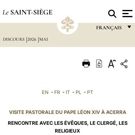
Le
SAINT-SIÈGE
FRANÇAIS
DISCOURS
2026
MAI
FRANÇAIS
ENGLISH
ITALIANO
PORTUGUÊS
ESPAÑOL
EN
-
FR
-
IT
-
PL
-
PT
DEUTSCH
POLSKI
VISITE PASTORALE DU PAPE LÉON XIV À ACERRA
العربيّة
RENCONTRE AVEC LES ÉVÊQUES, LE CLERGÉ, LES
RELIGIEUX
中文