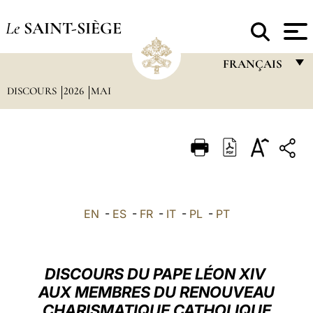
Le
SAINT-SIÈGE
FRANÇAIS
DISCOURS
2026
MAI
FRANÇAIS
ENGLISH
ITALIANO
PORTUGUÊS
ESPAÑOL
EN
-
ES
-
FR
-
IT
-
PL
-
PT
DEUTSCH
POLSKI
DISCOURS DU PAPE LÉON XIV
العربيّة
AUX MEMBRES DU RENOUVEAU
CHARISMATIQUE CATHOLIQUE
中文