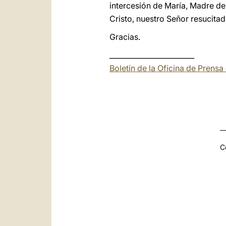
intercesión de María, Madre de
Cristo, nuestro Señor resucitad
Gracias.
________________________
Boletín de la Oficina de Prens
C