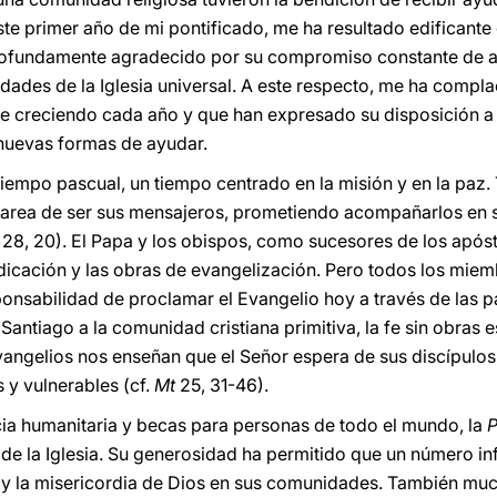
te primer año de mi pontificado, me ha resultado edificante 
profundamente agradecido por su compromiso constante de as
idades de la Iglesia universal. A este respecto, me ha compl
e creciendo cada año y que han expresado su disposición a
 nuevas formas de ayudar.
l tiempo pascual, un tiempo centrado en la misión y en la paz.
tarea de ser sus mensajeros, prometiendo acompañarlos en s
28, 20). El Papa y los obispos, como sucesores de los apóst
icación y las obras de evangelización. Pero todos los miembr
onsabilidad de proclamar el Evangelio hoy a través de las p
antiago a la comunidad cristiana primitiva, la fe sin obras e
Evangelios nos enseñan que el Señor espera de sus discípulo
 y vulnerables (cf.
Mt
25, 31-46).
ncia humanitaria y becas para personas de todo el mundo, la
P
 de la Iglesia. Su generosidad ha permitido que un número i
y la misericordia de Dios en sus comunidades. También mu