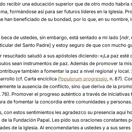
o recibir una educación superior que de otro modo habría s
oma, formándose así para ser futuros líderes en la Iglesia. P
se han beneficiado de su bondad, por lo que, en su nombre, 
 beca de ustedes, sin embargo, está sentado a mi lado [
ndr
,
ticular del Santo Padre] y estoy seguro de que con mucho gus
 resucitado saludó a sus apóstoles diciendo: «¡La paz esté 
pulos sean instrumentos de paz. Además de promover la misió
tribuye también a fomentar la paz a nivel regional y local.
rrollo (cf. Carta encíclica
Populorum progressio
, n. 87). Co
emente la ausencia de conflicto, sino que deriva de la prom
n. 76). Promover el progreso auténtico a través de iniciativa
ura de fomentar la concordia entre comunidades y personas.
 con estos sentimientos les agradezco su presencia aquí ho
 de la Fundación Papal. Les pido sus oraciones constantes 
ades de la Iglesia. Al encomendarles a ustedes y a sus seres