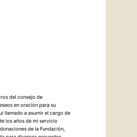
العربيّة
中文
LATINE
bros del consejo de
deseos en oración para su
i llamado a asumir el cargo de
e los años de mi servicio
 donaciones de la Fundación,
uda para diversos proyectos