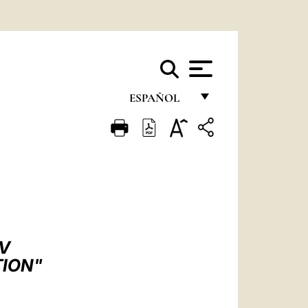
ESPAÑOL
FRANÇAIS
ENGLISH
ITALIANO
PORTUGUÊS
ESPAÑOL
IV
DEUTSCH
TION"
POLSKI