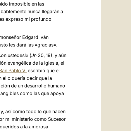
ido imposible en las
robablemente nunca llegarán a
les expreso mi profundo
 monseñor Edgard Iván
to les dará las «gracias».
con ustedes!» (
Jn
20, 19), y aún
n evangélica de la Iglesia, el
San Pablo VI
escribió que el
n ello quería decir que la
oción de un desarrollo humano
s tangibles como las que apoya
y, así como todo lo que hacen
por mi ministerio como Sucesor
 queridos a la amorosa