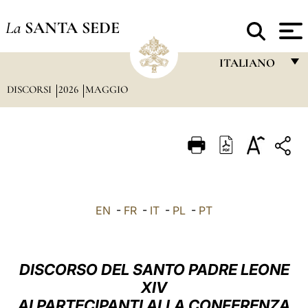
La
SANTA SEDE
ITALIANO
DISCORSI
2026
MAGGIO
FRANÇAIS
ENGLISH
ITALIANO
PORTUGUÊS
ESPAÑOL
EN
-
FR
-
IT
-
PL
-
PT
DEUTSCH
POLSKI
DISCORSO DEL SANTO PADRE LEONE
العربيّة
XIV
AI PARTECIPANTI ALLA CONFERENZA
中文