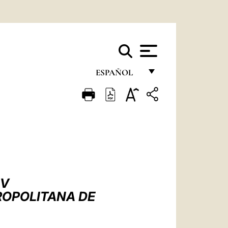
ESPAÑOL
FRANÇAIS
ENGLISH
ITALIANO
PORTUGUÊS
ESPAÑOL
IV
DEUTSCH
ROPOLITANA DE
POLSKI