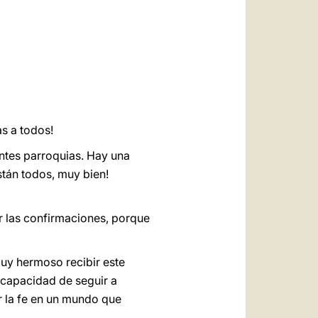
العربيّة
中文
LATINE
as a todos!
ntes parroquias. Hay una
tán todos, muy bien!
r las confirmaciones, porque
uy hermoso recibir este
a capacidad de seguir a
ir la fe en un mundo que