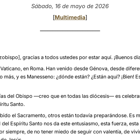
Sábado, 16 de mayo de 2026
[
Multimedia
]
________________________
zobispo], gracias a todos ustedes por estar aquí. ¡Buenos dí
l Vaticano, en Roma. Han venido desde Génova, desde difere
 más, y es Manesseno: ¿dónde están? ¿Están aquí? ¡Bien! Es
ías del Obispo —creo que en todas las diócesis— es celebra
ritu Santo.
ibido el Sacramento, otros están todavía preparándose. Es m
 del Espíritu Santo nos da este entusiasmo, esta fuerza, est
ñor siempre, de no tener miedo de seguir con valentía, de viv
 de Jesús.