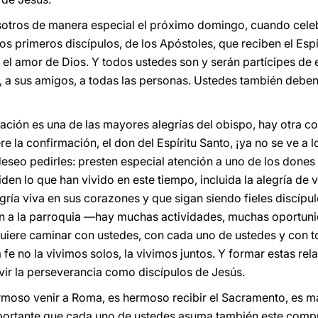
nosotros de manera especial el próximo domingo, cuando cele
os primeros discípulos, de los Apóstoles, que reciben el Esp
r el amor de Dios. Y todos ustedes son y serán partícipes de
, a sus amigos, a todas las personas. Ustedes también deben 
mación es una de las mayores alegrías del obispo, hay otra co
e la confirmación, el don del Espíritu Santo, ¡ya no se ve a 
eseo pedirles: presten especial atención a uno de los dones 
iden lo que han vivido en este tiempo, incluida la alegría de
legría viva en sus corazones y que sigan siendo fieles discípu
sen a la parroquia —hay muchas actividades, muchas oportun
 quiere caminar con ustedes, con cada uno de ustedes y con
fe no la vivimos solos, la vivimos juntos. Y formar estas rel
ir la perseverancia como discípulos de Jesús.
rmoso venir a Roma, es hermoso recibir el Sacramento, es mar
mportante que cada uno de ustedes asuma también este comp