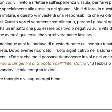
n voi, vi invito a riflettere sull’esperienza vissuta, per farvi
 specialmente alla crescita dei giovani. Molti di loro, in que
a imitare, e questo vi investe di una responsabilità che va oltr
ori. Questo vorrei veramente sottolinearlo, perché i giovani
 ha un impatto che può essere positivo o negativo sulla vita d
he avete è qualcosa che vorrei veramente lasciarvi.
entacinque anni fa, parlava di questo durante un incontro tenu
età. Dopo averne ricordato il ruolo significativo nella storia 
igenti: «Fate sì che molti possano riconoscere in voi e nel vo
rso ai Dirigenti e ai Giocatori dell’“Inter Calcio”
, 16 febbraio
ovandovi le mie congratulazioni.
re famiglie e vi auguro ogni bene.