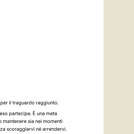
العربيّة
中文
LATINE
i per il traguardo raggiunto.
 reso partecipe. È una meta
to mantenere sia nei momenti
enza scoraggiarvi né arrendervi.