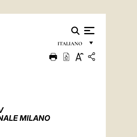
ITALIANO
FRANÇAIS
ENGLISH
ITALIANO
PORTUGUÊS
ESPAÑOL
V
DEUTSCH
ONALE MILANO
POLSKI