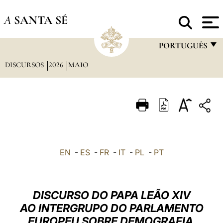
A
SANTA SÉ
PORTUGUÊS
DISCURSOS
2026
MAIO
FRANÇAIS
ENGLISH
ITALIANO
PORTUGUÊS
ESPAÑOL
EN
-
ES
-
FR
-
IT
-
PL
-
PT
DEUTSCH
POLSKI
DISCURSO DO PAPA LEÃO XIV
العربيّة
AO INTERGRUPO DO PARLAMENTO
EUROPEU SOBRE DEMOGRAFIA
中文