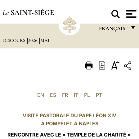
Le
SAINT-SIÈGE
FRANÇAIS
DISCOURS
2026
MAI
FRANÇAIS
ENGLISH
ITALIANO
PORTUGUÊS
ESPAÑOL
EN
-
ES
-
FR
-
IT
-
PL
-
PT
DEUTSCH
POLSKI
VISITE PASTORALE DU PAPE LÉON XIV
À
POMPÉI
ET À NAPLES
العربيّة
RENCONTRE AVEC LE « TEMPLE DE LA CHARITÉ »
中文