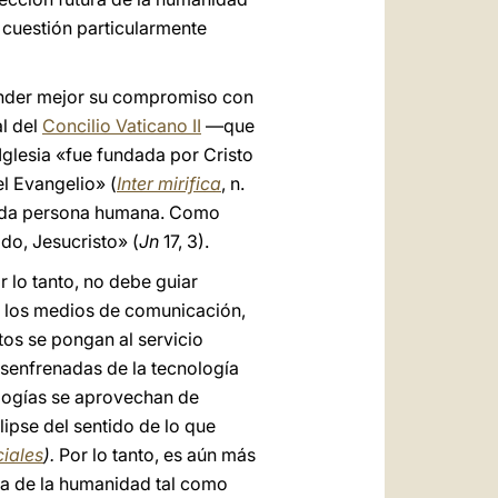
 cuestión particularmente
render mejor su compromiso con
l del
Concilio Vaticano II
—que
glesia «fue fundada por Cristo
el Evangelio» (
Inter mirifica
, n.
e cada persona humana. Como
do, Jesucristo» (
Jn
17, 3).
r lo tanto, no debe guiar
 a los medios de comunicación,
entos se pongan al servicio
senfrenadas de la tecnología
ologías se aprovechan de
pse del sentido de lo que
iales
).
Por lo tanto, es aún más
za de la humanidad tal como