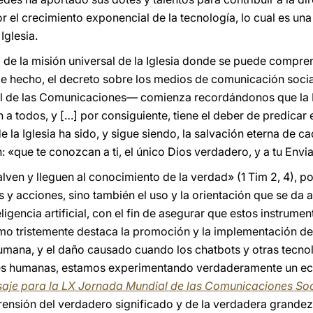
r el crecimiento exponencial de la tecnología, lo cual es una
Iglesia.
o de la misión universal de la Iglesia donde se puede comp
De hecho, el decreto sobre los medios de comunicación socia
al de las Comunicaciones— comienza recordándonos que la I
n a todos, y […] por consiguiente, tiene el deber de predicar 
de la Iglesia ha sido, y sigue siendo, la salvación eterna d
 «que te conozcan a ti, el único Dios verdadero, y a tu Envia
ven y lleguen al conocimiento de la verdad» (1 Tim 2, 4), po
 y acciones, sino también el uso y la orientación que se da
nteligencia artificial, con el fin de asegurar que estos instrum
mo tristemente destaca la promoción y la implementación de
humana, y el daño causado cuando los chatbots y otras tecn
es humanas, estamos experimentando verdaderamente un ecli
aje para la LX Jornada Mundial de las Comunicaciones Soc
ensión del verdadero significado y de la verdadera grande