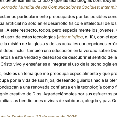
 de pensamiento crítico y que las tecnologías contribuyan a
 Jornada Mundial de las Comunicaciones Sociales
;
Inter mir
 estamos particularmente preocupados por las posibles cons
cia artificial no solo en el desarrollo físico e intelectual de lo
tual. A este respecto, todos, pero especialmente los jóvenes
 el uso» de estas tecnologías (
Inter mirifica
, n. 10), con el a
e la misión de la Iglesia y de las actuales concepciones err
tal debe incluir también una educación en la verdad sobre Di
biertos a esta verdad y deseosos de descubrir el sentido de l
risto vivo y enseñarles a integrar el uso de la tecnología en 
 este es un tema que me preocupa especialmente y que preo
cupa por la vida de sus hijos, deseando guiarlos hacia la pl
onduzcan a una renovada confianza en la tecnología como fr
nio creativo de Dios. Agradeciéndoles por sus esfuerzos pr
ilias las bendiciones divinas de sabiduría, alegría y paz. Gr
sa de la Santa Sede, 22 de mayo de 2026