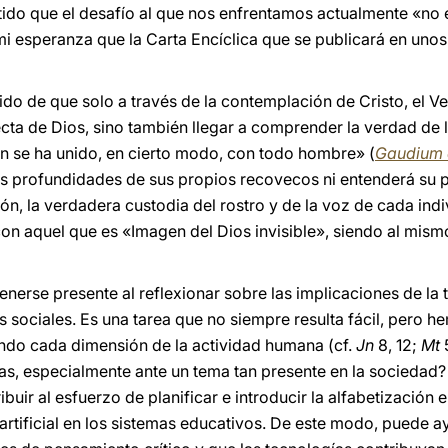
ntido que el desafío al que nos enfrentamos actualmente «no 
 mi esperanza que la Carta Encíclica que se publicará en unos
cido de que solo a través de la contemplación de Cristo, el
ecta de Dios, sino también llegar a comprender la verdad de
n se ha unido, en cierto modo, con todo hombre» (
Gaudium 
profundidades de sus propios recovecos ni entenderá su p
ón, la verdadera custodia del rostro y de la voz de cada ind
on aquel que es «Imagen del Dios invisible», siendo al mis
nerse presente al reflexionar sobre las implicaciones de la t
s sociales. Es una tarea que no siempre resulta fácil, pero h
ando cada dimensión de la actividad humana (cf.
Jn
8, 12;
Mt
as, especialmente ante un tema tan presente en la sociedad? 
ribuir al esfuerzo de planificar e introducir la alfabetizació
a artificial en los sistemas educativos. De este modo, puede a