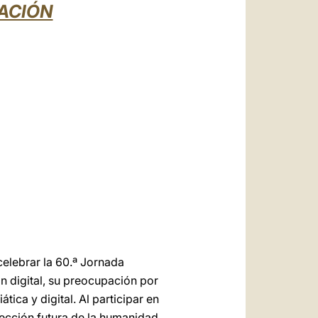
العربيّة
CACIÓN
中文
LATINE
celebrar la 60.ª Jornada
 digital, su preocupación por
tica y digital. Al participar en
irección futura de la humanidad