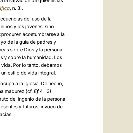
 la salvación de quienes las
ifica
, n. 3).
ecuencias del uso de la
s niños y los jóvenes, sino
, «procuren acostumbrarse a la
poyo de la guía de padres y
óneas sobre Dios y la persona
os y sobre la humanidad. Los
a vida. Por lo tanto, debemos
un estilo de vida integral.
cupa a la Iglesia. De hecho,
ena madurez (cf.
Ef
4, 13).
uto del ingenio de la persona
esentes y futuros, invoco de
acias.