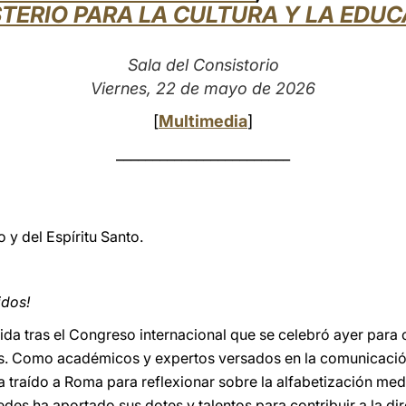
TERIO PARA LA CULTURA Y LA EDU
Sala del Consistorio
Viernes, 22 de mayo de 2026
[
Multimedia
]
________________________
 y del Espíritu Santo.
idos!
da tras el Congreso internacional que se celebró ayer para 
. Como académicos y expertos versados en la comunicación
a traído a Roma para reflexionar sobre la alfabetización mediá
tedes ha aportado sus dotes y talentos para contribuir a la d