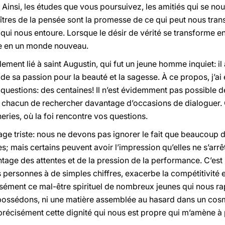
 Ainsi, les études que vous poursuivez, les amitiés qui se no
aîtres de la pensée sont la promesse de ce qui peut nous tran
 qui nous entoure. Lorsque le désir de vérité se transforme 
ce en un monde nouveau.
llement lié à saint Augustin, qui fut un jeune homme inquiet:
u de sa passion pour la beauté et la sagesse. À ce propos, j’a
uestions: des centaines! Il n’est évidemment pas possible de
 à chacun de rechercher davantage d’occasions de dialoguer. C
neries, où la foi rencontre vos questions.
sage triste: nous ne devons pas ignorer le fait que beaucoup 
es; mais certains peuvent avoir l’impression qu’elles ne s’arrê
tage des attentes et de la pression de la performance. C’es
s personnes à de simples chiffres, exacerbe la compétitivité
cisément ce mal-être spirituel de nombreux jeunes qui nous 
possédons, ni une matière assemblée au hasard dans un co
t précisément cette dignité qui nous est propre qui m’amène 