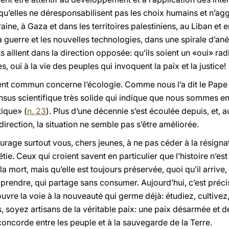
n qu’elles ne déresponsabilisent pas les choix humains et n’ag
ine, à Gaza et dans les territoires palestiniens, au Liban et en 
a guerre et les nouvelles technologies, dans une spirale d’ané
 aillent dans la direction opposée: qu’ils soient un «oui» radic
s, oui à la vie des peuples qui invoquent la paix et la justice!
t commun concerne l’écologie. Comme nous l’a dit le Pape 
sensus scientifique très solide qui indique que nous sommes 
ique» (
n. 23
). Plus d’une décennie s’est écoulée depuis, et, 
irection, la situation ne semble pas s’être améliorée.
rage surtout vous, chers jeunes, à ne pas céder à la résigna
tie. Ceux qui croient savent en particulier que l’histoire n’e
a mort, mais qu’elle est toujours préservée, quoi qu’il arrive, 
s prendre, qui partage sans consumer. Aujourd’hui, c’est préc
uvre la voie à la nouveauté qui germe déjà: étudiez, cultivez,
, soyez artisans de la véritable paix: une paix désarmée et 
oncorde entre les peuple et à la sauvegarde de la Terre.