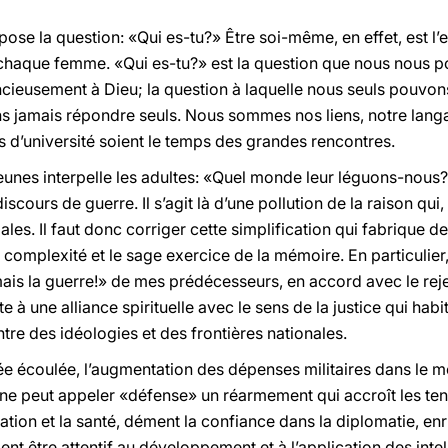
 pose la question: «Qui es-tu?» Être soi-même, en effet, est 
haque femme. «Qui es-tu?» est la question que nous nous po
ncieusement à Dieu; la question à laquelle nous seuls pouv
s jamais répondre seuls. Nous sommes nos liens, notre langag
ées d’université soient le temps des grandes rencontres.
 jeunes interpelle les adultes: «Quel monde leur léguons-no
iscours de guerre. Il s’agit là d’une pollution de la raison qui
iales. Il faut donc corriger cette simplification qui fabrique d
la complexité et le sage exercice de la mémoire. En particulie
mais la guerre!» de mes prédécesseurs, en accord avec le rejet
te à une alliance spirituelle avec le sens de la justice qui hab
tre des idéologies et des frontières nationales.
e écoulée, l’augmentation des dépenses militaires dans le mo
ne peut appeler «défense» un réarmement qui accroît les tensi
ation et la santé, dément la confiance dans la diplomatie, enr
t être attentif au développement et à l’application des intell