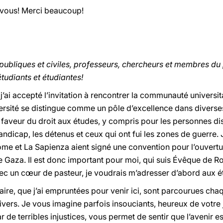
 vous! Merci beaucoup!
 publiques et civiles, professeurs, chercheurs et membres du
étudiants et étudiantes!
j’ai accepté l’invitation à rencontrer la communauté universi
ersité se distingue comme un pôle d’excellence dans diverses
faveur du droit aux études, y compris pour les personnes 
andicap, les détenus et ceux qui ont fui les zones de guerre
e et La Sapienza aient signé une convention pour l’ouvertur
e Gaza. Il est donc important pour moi, qui suis Évêque de R
ec un cœur de pasteur, je voudrais m’adresser d’abord aux ét
taire, que j’ai empruntées pour venir ici, sont parcourues c
ivers. Je vous imagine parfois insouciants, heureux de votr
e terribles injustices, vous permet de sentir que l’avenir es