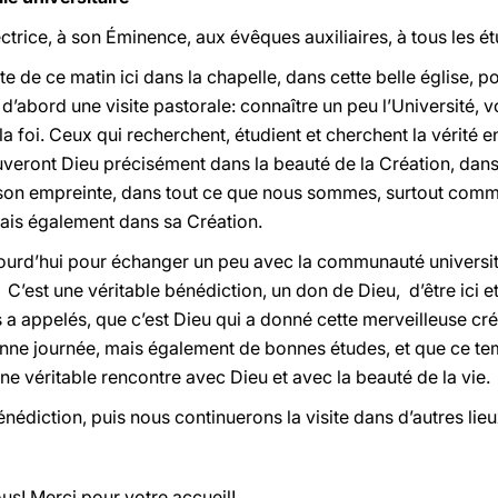
ectrice, à son Éminence, aux évêques auxiliaires, à tous les é
e de ce matin ici dans la chapelle, dans cette belle église, p
 d’abord une visite pastorale: connaître un peu l’Université, 
 foi. Ceux qui recherchent, étudient et cherchent la vérité 
ouveront Dieu précisément dans la beauté de la Création, d
son empreinte, dans tout ce que nous sommes, surtout comme f
mais également dans sa Création.
ourd’hui pour échanger un peu avec la communauté universit
. C’est une véritable bénédiction, un don de Dieu, d’être ici 
 a appelés, que c’est Dieu qui a donné cette merveilleuse cr
nne journée, mais également de bonnes études, et que ce te
une véritable rencontre avec Dieu et avec la beauté de la vie.
nédiction, puis nous continuerons la visite dans d’autres lieux
us! Merci pour votre accueil!