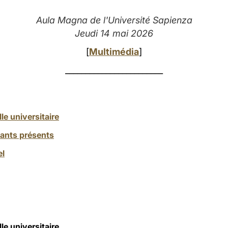
Aula Magna de l'Université Sapienza
Jeudi 14 mai 2026
[
Multimédia
]
________________________
le universitaire
iants présents
el
le universitaire