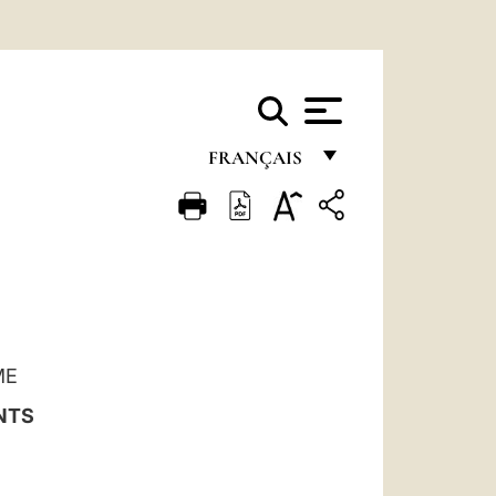
FRANÇAIS
FRANÇAIS
ENGLISH
ITALIANO
PORTUGUÊS
ESPAÑOL
ME
NTS
DEUTSCH
POLSKI