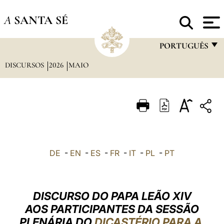
A
SANTA SÉ
PORTUGUÊS
DISCURSOS
2026
MAIO
FRANÇAIS
ENGLISH
ITALIANO
PORTUGUÊS
ESPAÑOL
DE
-
EN
-
ES
-
FR
-
IT
-
PL
-
PT
DEUTSCH
POLSKI
DISCURSO DO PAPA LEÃO XIV
العربيّة
AOS PARTICIPANTES DA SESSÃO
PLENÁRIA DO
DICASTÉRIO PARA A
中文