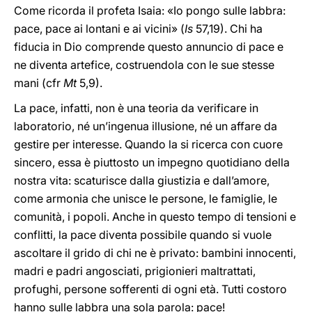
Come ricorda il profeta Isaia: «Io pongo sulle labbra:
pace, pace ai lontani e ai vicini» (
Is
57,19). Chi ha
fiducia in Dio comprende questo annuncio di pace e
ne diventa artefice, costruendola con le sue stesse
mani (cfr
Mt
5,9).
La pace, infatti, non è una teoria da verificare in
laboratorio, né un’ingenua illusione, né un affare da
gestire per interesse. Quando la si ricerca con cuore
sincero, essa è piuttosto un impegno quotidiano della
nostra vita: scaturisce dalla giustizia e dall’amore,
come armonia che unisce le persone, le famiglie, le
comunità, i popoli. Anche in questo tempo di tensioni e
conflitti, la pace diventa possibile quando si vuole
ascoltare il grido di chi ne è privato: bambini innocenti,
madri e padri angosciati, prigionieri maltrattati,
profughi, persone sofferenti di ogni età. Tutti costoro
hanno sulle labbra una sola parola: pace!