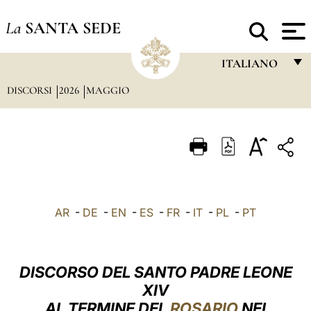
La
SANTA SEDE
ITALIANO
DISCORSI
2026
MAGGIO
FRANÇAIS
ENGLISH
ITALIANO
PORTUGUÊS
ESPAÑOL
AR
-
DE
-
EN
-
ES
-
FR
-
IT
-
PL
-
PT
DEUTSCH
POLSKI
DISCORSO DEL SANTO PADRE LEONE
العربيّة
XIV
AL TERMINE DEL
ROSARIO
NEI
中文