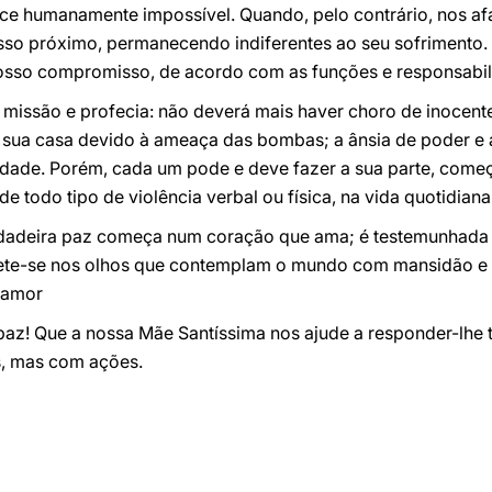
ece humanamente impossível. Quando, pelo contrário, nos a
o próximo, permanecendo indiferentes ao seu sofrimento.
nosso compromisso, de acordo com as funções e responsabi
 missão e profecia: não deverá mais haver choro de inocent
a sua casa devido à ameaça das bombas; a ânsia de poder e 
verdade. Porém, cada um pode e deve fazer a sua parte, com
e todo tipo de violência verbal ou física, na vida quotidian
erdadeira paz começa num coração que ama; é testemunhada
flete-se nos olhos que contemplam o mundo com mansidão e s
o amor
paz! Que a nossa Mãe Santíssima nos ajude a responder-lhe
s, mas com ações.