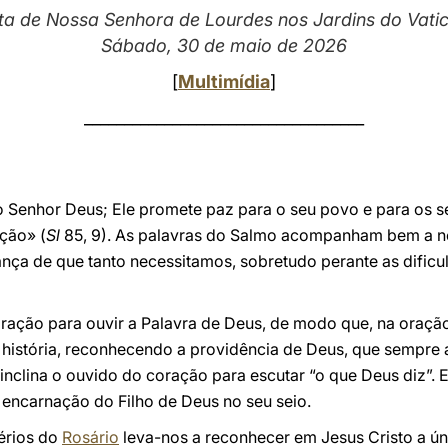
ta de Nossa Senhora de Lourdes nos Jardins do Vati
Sábado, 30 de maio de 2026
[
Multimídia
]
___________________________________
 o Senhor Deus; Ele promete paz para o seu povo e para os 
ção» (
Sl
85, 9). As palavras do Salmo acompanham bem a n
ança de que tanto necessitamos, sobretudo perante as dificu
oração para ouvir a Palavra de Deus, de modo que, na ora
 história, reconhecendo a providência de Deus, que sempre 
inclina o ouvido do coração para escutar “o que Deus diz”.
 encarnação do Filho de Deus no seu seio.
érios do
Rosário
leva-nos a reconhecer em Jesus Cristo a úni