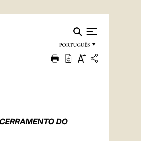
PORTUGUÊS
FRANÇAIS
ENGLISH
ITALIANO
PORTUGUÊS
ESPAÑOL
DEUTSCH
ENCERRAMENTO DO
POLSKI