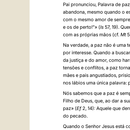
Pai pronunciou, Palavra de pa
abandona, mesmo quando o es
com o mesmo amor de sempre. C
e os de perto!”» (
Is
57, 19). Qu
com as próprias mãos (cf.
Mt
5,
Na verdade, a paz não é uma te
por interesse. Quando a busca
da justiça e do amor, como ha
tensões e conflitos, a paz tor
mães e pais angustiados, prisi
nos lábios uma única palavra: 
Nós sabemos que a paz é sempre
Filho de Deus, que, ao dar a su
paz» (
Ef
2, 14): Aquele que de
do pecado.
Quando o Senhor Jesus está co