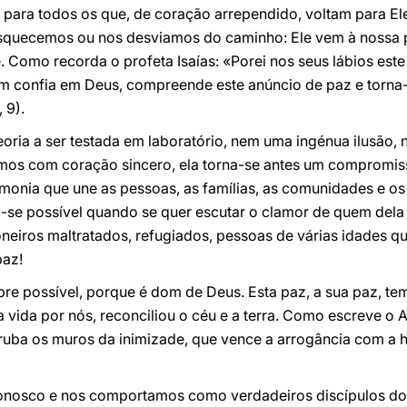
z para todos os que, de coração arrependido, voltam para El
quecemos ou nos desviamos do caminho: Ele vem à nossa p
omo recorda o profeta Isaías: «Porei nos seus lábios este 
em confia em Deus, compreende este anúncio de paz e torna-s
 9).
oria a ser testada em laboratório, nem uma ingénua ilusão,
mos com coração sincero, ela torna-se antes um compromisso
rmonia que une as pessoas, as famílias, as comunidades e 
na-se possível quando se quer escutar o clamor de quem dela 
oneiros maltratados, refugiados, pessoas de várias idades q
paz!
 possível, porque é dom de Deus. Esta paz, a sua paz, tem 
a vida por nós, reconciliou o céu e a terra. Como escreve o 
rruba os muros da inimizade, que vence a arrogância com a 
nosco e nos comportamos como verdadeiros discípulos do s