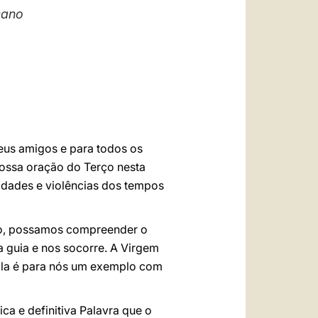
العربيّة
cano
中文
LATINE
seus amigos e para todos os
ossa oração do Terço nesta
ldades e violências dos tempos
ção, possamos compreender o
a guia e nos socorre. A Virgem
 Ela é para nós um exemplo com
ca e definitiva Palavra que o