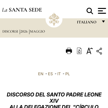
La
SANTA SEDE
ITALIANO
DISCORSI
2026
MAGGIO
FRANÇAIS
ENGLISH
ITALIANO
PORTUGUÊS
ESPAÑOL
EN
-
ES
-
IT
-
PL
DEUTSCH
POLSKI
DISCORSO DEL SANTO PADRE LEONE
العربيّة
XIV
ALLA DELEGAZIONE DEL "CÍRCULO
中文