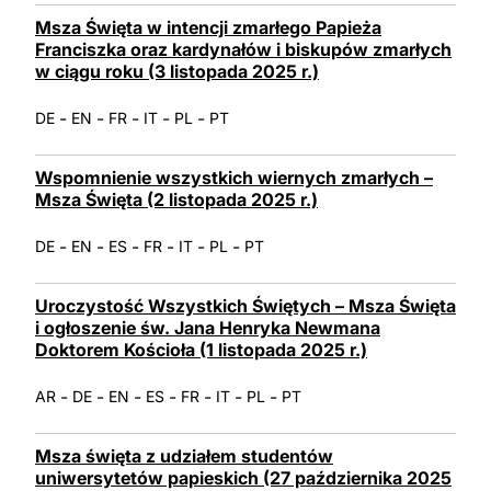
Msza Święta w intencji zmarłego Papieża
Franciszka oraz kardynałów i biskupów zmarłych
w ciągu roku (3 listopada 2025 r.)
-
-
-
-
-
DE
EN
FR
IT
PL
PT
Wspomnienie wszystkich wiernych zmarłych –
Msza Święta (2 listopada 2025 r.)
-
-
-
-
-
-
DE
EN
ES
FR
IT
PL
PT
Uroczystość Wszystkich Świętych – Msza Święta
i ogłoszenie św. Jana Henryka Newmana
Doktorem Kościoła (1 listopada 2025 r.)
-
-
-
-
-
-
-
AR
DE
EN
ES
FR
IT
PL
PT
Msza święta z udziałem studentów
uniwersytetów papieskich (27 października 2025