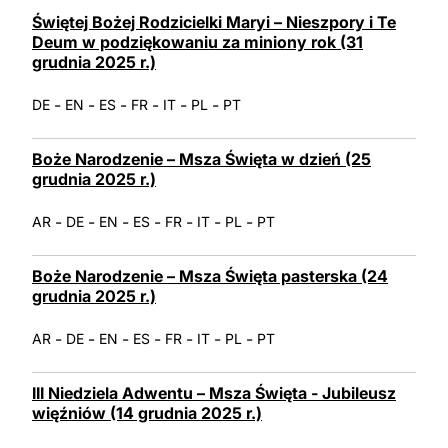
LATINE
Świętej Bożej Rodzicielki Maryi – Nieszpory i Te
Deum w podziękowaniu za miniony rok (31
grudnia 2025 r.)
-
-
-
-
-
-
DE
EN
ES
FR
IT
PL
PT
Boże Narodzenie – Msza Święta w dzień (25
grudnia 2025 r.)
-
-
-
-
-
-
-
AR
DE
EN
ES
FR
IT
PL
PT
Boże Narodzenie – Msza Święta pasterska (24
grudnia 2025 r.)
-
-
-
-
-
-
-
AR
DE
EN
ES
FR
IT
PL
PT
III Niedziela Adwentu – Msza Święta - Jubileusz
więźniów (14 grudnia 2025 r.)