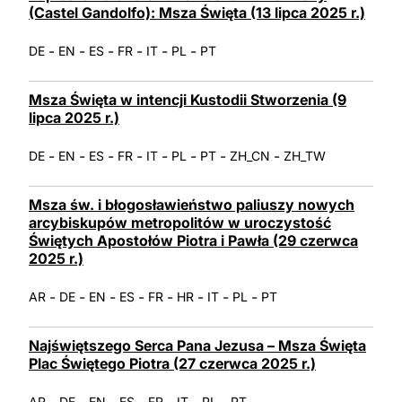
(Castel Gandolfo): Msza Święta (13 lipca 2025 r.)
-
-
-
-
-
-
DE
EN
ES
FR
IT
PL
PT
Msza Święta w intencji Kustodii Stworzenia (9
lipca 2025 r.)
-
-
-
-
-
-
-
-
DE
EN
ES
FR
IT
PL
PT
ZH_CN
ZH_TW
Msza św. i błogosławieństwo paliuszy nowych
arcybiskupów metropolitów w uroczystość
Świętych Apostołów Piotra i Pawła (29 czerwca
2025 r.)
-
-
-
-
-
-
-
-
AR
DE
EN
ES
FR
HR
IT
PL
PT
Najświętszego Serca Pana Jezusa – Msza Święta
Plac Świętego Piotra (27 czerwca 2025 r.)
-
-
-
-
-
-
-
AR
DE
EN
ES
FR
IT
PL
PT