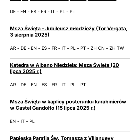
-
-
-
-
-
-
DE
EN
ES
FR
IT
PL
PT
Msza Święta - Jubileusz młodzieży (Tor Vergata,
3 sierpnia 2025)
-
-
-
-
-
-
-
-
-
AR
DE
EN
ES
FR
IT
PL
PT
ZH_CN
ZH_TW
Katedra w Albano Niedziela: Msza Święta (20
lipca 2025 r.)
-
-
-
-
-
-
-
AR
DE
EN
ES
FR
IT
PL
PT
Msza Święta w kaplicy posterunku karabinierów
w Castel Gandolfo (15 lipca 2025 r.)
-
-
EN
IT
PL
Papieska Parafia Św. Tomasza z Villanuevy