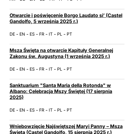
Otwarcie i poświęcenie Borgo Laudato si’ (Castel
Gandolfo, 5 września 2025 r.)
-
-
-
-
-
-
DE
EN
ES
FR
IT
PL
PT
Msza Święta na otwarcie Kapituły Generalnej
Zakonu św. Augustyna (1 września 2025 r.)
-
-
-
-
-
-
DE
EN
ES
FR
IT
PL
PT
Sanktuarium "Santa Maria della Rotonda" w
Albano: Celebracja Mszy Świętej (17 sierpnia
2025)
-
-
-
-
-
-
DE
EN
ES
FR
IT
PL
PT
Wniebowzięcie Najświętszej Maryi Panny – Msza
Święta (Castel Gandolfo, 15 sierpnia 2025 r.)