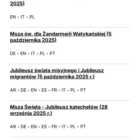
2025)
-
-
EN
IT
PL
Msza św. dla Żandarmerii Watykańskiej (5
października 2025)
-
-
-
-
DE
EN
IT
PL
PT
Jubileusz świata misyjnego i Jubileusz
migrantów (5 października 2025 r.)
-
-
-
-
-
-
-
AR
DE
EN
ES
FR
IT
PL
PT
Msza Święta - Jubileusz katechetów (28
września 2025 r.)
-
-
-
-
-
-
-
AR
DE
EN
ES
FR
IT
PL
PT