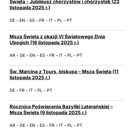
Święta - Jubileusz chórzystów i chórzystek (23
listopada 2025 r.)
-
-
-
-
-
-
DE
EN
ES
FR
IT
PL
PT
Msza Święta z okazji VI Światowego Dnia
Ubogich (16 listopada 2025 r.)
-
-
-
-
-
-
-
AR
DE
EN
ES
FR
IT
PL
PT
Św. Marcina z Tours, biskupa – Msza Święta (11
listopada 2025 r.)
-
-
-
-
DE
FR
IT
PL
PT
Rocznica Poświęcenia Bazyliki Laterańskiej –
Msza Święta (9 listopada 2025 r.)
-
-
-
-
-
-
-
AR
DE
EN
ES
FR
IT
PL
PT