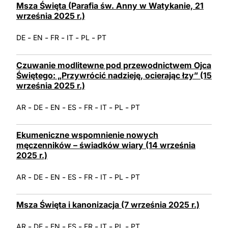
Msza Święta (Parafia św. Anny w Watykanie, 21
września 2025 r.)
-
-
-
-
-
DE
EN
FR
IT
PL
PT
Czuwanie modlitewne pod przewodnictwem Ojca
Świętego: „Przywrócić nadzieję, ocierając łzy” (15
września 2025 r.)
-
-
-
-
-
-
-
AR
DE
EN
ES
FR
IT
PL
PT
Ekumeniczne wspomnienie nowych
męczenników – świadków wiary (14 września
2025 r.)
-
-
-
-
-
-
-
AR
DE
EN
ES
FR
IT
PL
PT
Msza Święta i kanonizacja (7 września 2025 r.)
-
-
-
-
-
-
-
AR
DE
EN
ES
FR
IT
PL
PT