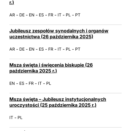
r.)
-
-
-
-
-
-
-
AR
DE
EN
ES
FR
IT
PL
PT
Jubileusz zespołów synodalnych i organów
uczestnictwa (26 października 2025)
-
-
-
-
-
-
-
AR
DE
EN
ES
FR
IT
PL
PT
Msza święta i święcenia biskupie (26
października 2025 r.)
-
-
-
-
EN
ES
FR
IT
PL
Msza święta – Jubileusz instytucjonalnych
uroczystości (25 października 2025 r.)
-
IT
PL