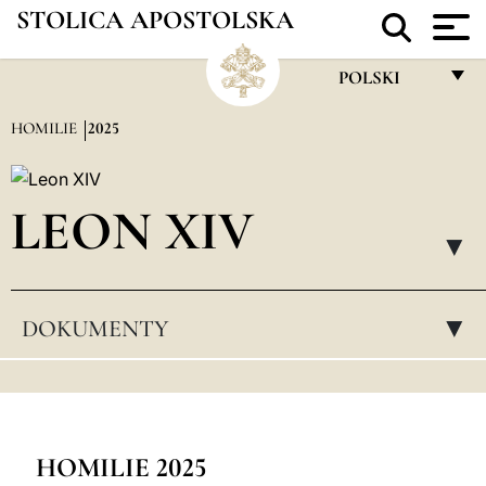
STOLICA APOSTOLSKA
POLSKI
FRANÇAIS
HOMILIE
2025
ENGLISH
ITALIANO
LEON XIV
PORTUGUÊS
▸
ESPAÑOL
DOKUMENTY
▸
DEUTSCH
POLSKI
العربيّة
中文
HOMILIE 2025