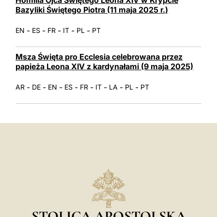
Bazyliki Świętego Piotra (11 maja 2025 r.)
-
-
-
-
-
EN
ES
FR
IT
PL
PT
Msza Święta pro Ecclesia celebrowana przez
papieża Leona XIV z kardynałami (9 maja 2025)
-
-
-
-
-
-
-
-
AR
DE
EN
ES
FR
IT
LA
PL
PT
STOLICA APOSTOLSKA