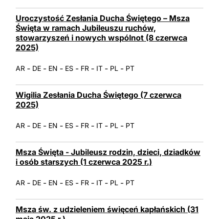
Uroczystość Zesłania Ducha Świętego – Msza
Święta w ramach Jubileuszu ruchów,
stowarzyszeń i nowych wspólnot (8 czerwca
2025)
-
-
-
-
-
-
-
AR
DE
EN
ES
FR
IT
PL
PT
Wigilia Zesłania Ducha Świętego (7 czerwca
2025)
-
-
-
-
-
-
-
AR
DE
EN
ES
FR
IT
PL
PT
Msza Święta - Jubileusz rodzin, dzieci, dziadków
i osób starszych (1 czerwca 2025 r.)
-
-
-
-
-
-
-
AR
DE
EN
ES
FR
IT
PL
PT
Msza św. z udzieleniem święceń kapłańskich (31
maja 2025 r.)