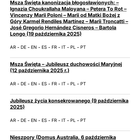
Msza Święta kanonizacja błogosławionych: –
Ignazia Choukrallaha Maloyana – Petera To Rot –
Vincenzy Marii Poloni – Marii od Matki Bożej z
Góry Karmel Rendiles Martínez – Marii Troncatti –
José Gregorio Hernández Cisneros – Bartola
Longo (19 października 2025)
-
-
-
-
-
-
-
AR
DE
EN
ES
FR
IT
PL
PT
Msza Święta – Jubileusz duchowości Maryjnej
(12 października 2025 r.)
-
-
-
-
-
-
-
AR
DE
EN
ES
FR
IT
PL
PT
Jubileusz życia konsekrowanego (9 października
2025)
-
-
-
-
-
-
-
AR
DE
EN
ES
FR
IT
PL
PT
Nieszpory (Domus Australia, 6 października