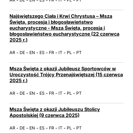
Najświętszego Ciała i Krwi Chrystusa – Msza
Święta, procesja i błogosławieństwo
eucharystyczne - Msza Święta, procesja i
błogosławieństwo eucharystyczne (22 czerwca
2025 r.)
-
-
-
-
-
-
-
AR
DE
EN
ES
FR
IT
PL
PT
Msza Święta z okazji Jubileusz Sportowców w
Uroczystość Trójcy Przenajświętszej (15 czerwca
2025 r.)
-
-
-
-
-
-
-
AR
DE
EN
ES
FR
IT
PL
PT
Msza Święta z okazji Jubileuszu Stolicy
Apostolskiej (9 czerwca 2025)
-
-
-
-
-
-
-
AR
DE
EN
ES
FR
IT
PL
PT