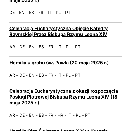
-
-
-
-
-
-
DE
EN
ES
FR
IT
PL
PT
Celebracja Eucharystyczna Objęcie Katedry
Rzymskiej Przez Biskupa Rzymu Leona XiV
-
-
-
-
-
-
-
AR
DE
EN
ES
FR
IT
PL
PT
Homilia u grobu św. Pawła (20 maja 2025 r.)
-
-
-
-
-
-
-
AR
DE
EN
ES
FR
IT
PL
PT
Celebracja Eucharystyczna z okazji rozpoczęcia
Posługi Piotrowej Biskupa Rzymu Leona XIV (18
maja 2025 r.)
-
-
-
-
-
-
-
-
AR
DE
EN
ES
FR
HR
IT
PL
PT
Homilia Ojca Świętego Leona XIV w Krypcie