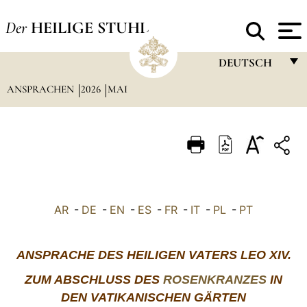
Der
HEILIGE STUHL
DEUTSCH
ANSPRACHEN
2026
MAI
FRANÇAIS
ENGLISH
ITALIANO
PORTUGUÊS
ESPAÑOL
AR
-
DE
-
EN
-
ES
-
FR
-
IT
-
PL
-
PT
DEUTSCH
POLSKI
ANSPRACHE DES HEILIGEN VATERS LEO XIV.
العربيّة
ZUM ABSCHLUSS DES
ROSENKRANZES
IN
DEN VATIKANISCHEN GÄRTEN
中文