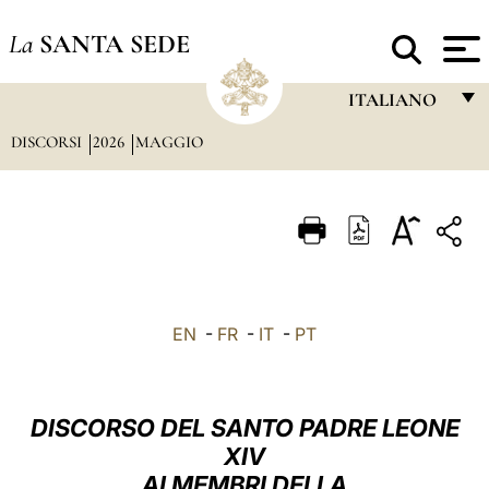
La
SANTA SEDE
ITALIANO
DISCORSI
2026
MAGGIO
FRANÇAIS
ENGLISH
ITALIANO
PORTUGUÊS
ESPAÑOL
EN
-
FR
-
IT
-
PT
DEUTSCH
POLSKI
DISCORSO DEL SANTO PADRE LEONE
العربيّة
XIV
AI MEMBRI DELLA
中文