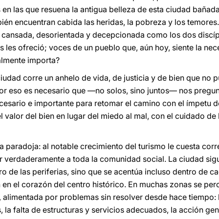
 en las que resuena la antigua belleza de esta ciudad bañada 
bién encuentran cabida las heridas, la pobreza y los temores
cansada, desorientada y decepcionada como los dos discípu
s les ofreció; voces de un pueblo que, aún hoy, siente la ne
almente importa?
udad corre un anhelo de vida, de justicia y de bien que no 
Por eso es necesario que —no solos, sino juntos— nos pregu
cesario e importante para retomar el camino con el ímpetu 
l valor del bien en lugar del miedo al mal, con el cuidado de 
a paradoja: al notable crecimiento del turismo le cuesta co
 verdaderamente a toda la comunidad social. La ciudad si
ro de las periferias, sino que se acentúa incluso dentro de c
 en el corazón del centro histórico. En muchas zonas se pe
, alimentada por problemas sin resolver desde hace tiempo: l
 la falta de estructuras y servicios adecuados, la acción gen