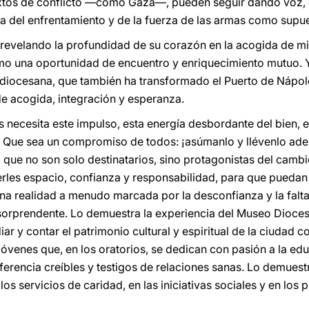
tos de conflicto —como Gaza—, pueden seguir dando voz, d
ca del enfrentamiento y de la fuerza de las armas como supues
 revelando la profundidad de su corazón en la acogida de mi
 una oportunidad de encuentro y enriquecimiento mutuo. Y
as diocesana, que también ha transformado el Puerto de Nápol
e acogida, integración y esperanza.
ecesita este impulso, esta energía desbordante del bien, e
 Que sea un compromiso de todos: ¡asúmanlo y llévenlo adel
 que no son solo destinatarios, sino protagonistas del cambio
erles espacio, confianza y responsabilidad, para que puedan
 una realidad a menudo marcada por la desconfianza y la falt
 sorprendente. Lo demuestra la experiencia del Museo Dioc
r y contar el patrimonio cultural y espiritual de la ciudad 
jóvenes que, en los oratorios, se dedican con pasión a la e
ferencia creíbles y testigos de relaciones sanas. Lo demues
los servicios de caridad, en las iniciativas sociales y en l