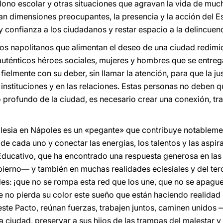
ono escolar y otras situaciones que agravan la vida de muc
an dimensiones preocupantes, la presencia y la acción del 
y confianza a los ciudadanos y restar espacio a la delincuen
os napolitanos que alimentan el deseo de una ciudad redimi
auténticos héroes sociales, mujeres y hombres que se entreg
elmente con su deber, sin llamar la atención, para que la just
s instituciones y en las relaciones. Estas personas no deben 
profundo de la ciudad, es necesario crear una conexión, tra
glesia en Nápoles es un «pegante» que contribuye notablemen
de cada uno y conectar las energías, los talentos y las aspi
ucativo, que ha encontrado una respuesta generosa en las 
bierno— y también en muchas realidades eclesiales y del terce
des: ¡que no se rompa esta red que los une, que no se apag
e no pierda su color este sueño que están haciendo realida
este Pacto, reúnan fuerzas, trabajen juntos, caminen unidos —
a ciudad, preservar a sus hijos de las trampas del malestar y