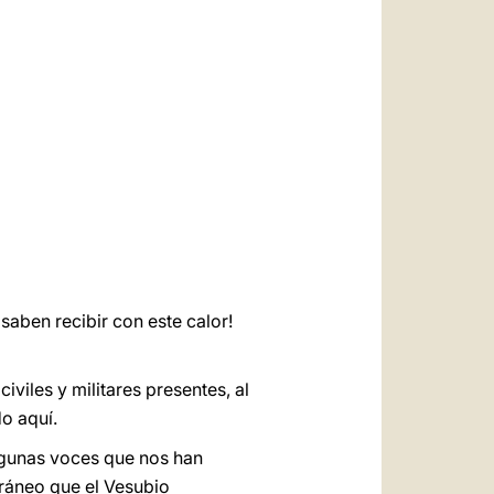
العربيّة
中文
LATINE
aben recibir con este calor!
viles y militares presentes, al
o aquí.
algunas voces que nos han
rráneo que el Vesubio