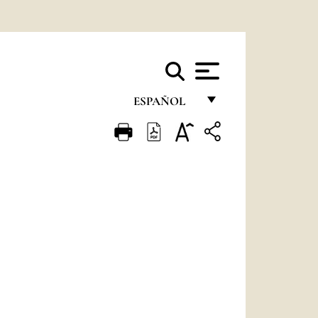
ESPAÑOL
FRANÇAIS
ENGLISH
ITALIANO
PORTUGUÊS
ESPAÑOL
DEUTSCH
POLSKI