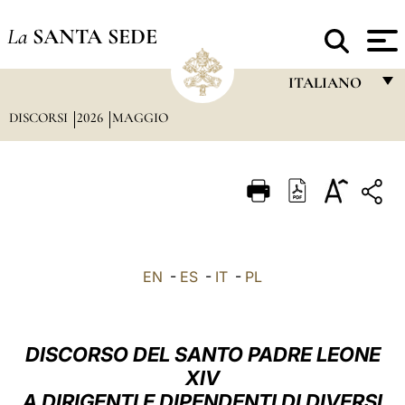
La
SANTA SEDE
ITALIANO
DISCORSI
2026
MAGGIO
FRANÇAIS
ENGLISH
ITALIANO
PORTUGUÊS
ESPAÑOL
EN
-
ES
-
IT
-
PL
DEUTSCH
POLSKI
DISCORSO DEL SANTO PADRE LEONE
العربيّة
XIV
A DIRIGENTI E DIPENDENTI DI DIVERSI
中文