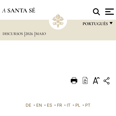
A
SANTA SÉ
PORTUGUÊS
DISCURSOS
2026
MAIO
FRANÇAIS
ENGLISH
ITALIANO
PORTUGUÊS
ESPAÑOL
DEUTSCH
POLSKI
العربيّة
DE
-
EN
-
ES
-
FR
-
IT
-
PL
-
PT
中文