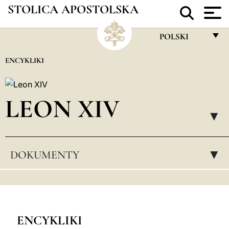
STOLICA APOSTOLSKA
POLSKI
FRANÇAIS
ENCYKLIKI
ENGLISH
ITALIANO
LEON XIV
PORTUGUÊS
▸
ESPAÑOL
DOKUMENTY
▸
DEUTSCH
POLSKI
العربيّة
中文
ENCYKLIKI