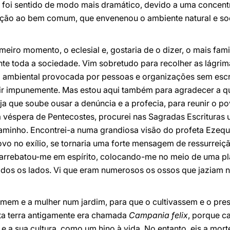
s foi sentido de modo mais dramático, devido a uma concent
ação ao bem comum, que envenenou o ambiente natural e soc
iro momento, o eclesial e, gostaria de o dizer, o mais famil
te toda a sociedade. Vim sobretudo para recolher as lágri
o ambiental provocada por pessoas e organizações sem escr
r impunemente. Mas estou aqui também para agradecer a 
a que soube ousar a denúncia e a profecia, para reunir o p
na véspera de Pentecostes, procurei nas Sagradas Escritur
 caminho. Encontrei-a numa grandiosa visão do profeta Ezequi
vo no exílio, se tornaria uma forte mensagem de ressurreiç
arrebatou-me em espírito, colocando-me no meio de uma pla
todos os lados. Vi que eram numerosos os ossos que jaziam 
mem e a mulher num jardim, para que o cultivassem e o pres
sta terra antigamente era chamada
Campania felix
, porque c
e a sua cultura, como um hino à vida. No entanto, eis a mort