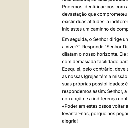
Podemos identificar-nos com a
devastação que comprometeu um
existir duas atitudes: a indife
iniciastes um caminho de comp
Em seguida, o Senhor dirige u
a viver?”. Respondi: “Senhor D
dilatam o nosso horizonte. El
com demasiada facilidade para 
Ezequiel, pelo contrário, deve
as nossas Igrejas têm a missão
suas próprias possibilidades: é
respondemos assim: Senhor, a m
corrupção e a indiferença cont
«Poderiam estes ossos voltar 
levantar-nos, porque nos pegai
alegria!