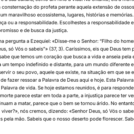
 consternação do profeta perante aquela extensão de osso
 maravilhoso ecossistema, lugares, histórias e memórias.
rença ou a responsabilidade. Escolhestes a responsabilidade 
romisso e de busca da justiça.
ma pergunta a Ezequiel: «Disse-me o Senhor: “Filho do home
eus, só Vós o sabeis”» (37, 3). Caríssimos, eis que Deus tem
e sabe que temos um coração que busca a vida e anseia pela 
um tempo indefinido e distante, para um mundo diferente e 
 servir o seu povo, aquele que existe, na situação em que s
 de fazer ressoar a Palavra de Deus aqui e hoje. Esta Palav
 Palavra de vida. Se hoje estamos reunidos, é para responder
orte parece estar em toda a parte, a injustiça parece ter ven
inuam a matar, parece que o bem se tornou árido. No entanto
a viver?», nós cremos, dizendo: «Senhor Deus, só Vós o sab
s pela mão. Sabeis que o nosso deserto pode florescer. Sab