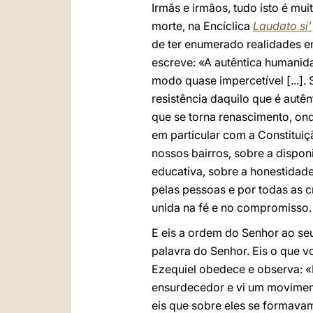
Irmãs e irmãos, tudo isto é m
morte, na Encíclica
Laudato si’
de ter enumerado realidades e
escreve: «A autêntica humanida
modo quase impercetível [...]
resistência daquilo que é autên
que se torna renascimento, onde
em particular com a Constitui
nossos bairros, sobre a dispon
educativa, sobre a honestidade 
pelas pessoas e por todas as 
unida na fé e no compromisso. 
E eis a ordem do Senhor ao seu
palavra do Senhor. Eis o que vo
Ezequiel obedece e observa: «P
ensurdecedor e vi um moviment
eis que sobre eles se formavam