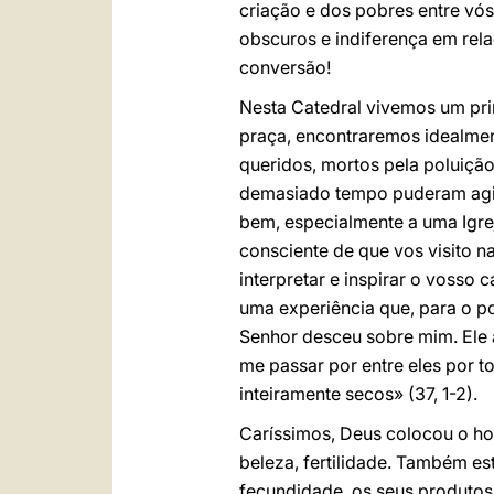
criação e dos pobres entre vó
obscuros e indiferença em rel
conversão!
Nesta Catedral vivemos um prime
praça, encontraremos idealmen
queridos, mortos pela poluiçã
demasiado tempo puderam agi
bem, especialmente a uma Igrej
consciente de que vos visito 
interpretar e inspirar o vosso
uma experiência que, para o po
Senhor desceu sobre mim. Ele 
me passar por entre eles por 
inteiramente secos» (37, 1-2).
Caríssimos, Deus colocou o ho
beleza, fertilidade. Também e
fecundidade, os seus produtos 