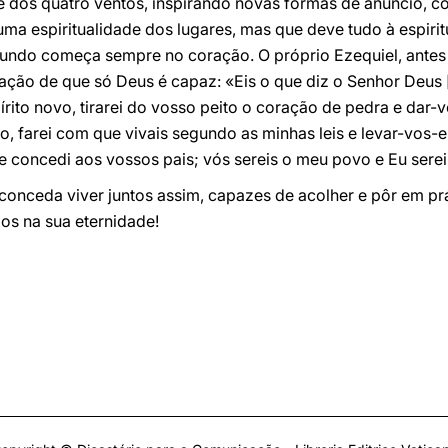
e dos quatro ventos, inspirando novas formas de anúncio, 
 uma espiritualidade dos lugares, mas que deve tudo à espiri
ndo começa sempre no coração. O próprio Ezequiel, antes 
ação de que só Deus é capaz: «Eis o que diz o Senhor Deus [
rito novo, tirarei do vosso peito o coração de pedra e dar-
o, farei com que vivais segundo as minhas leis e levar-vos-e
que concedi aos vossos pais; vós sereis o meu povo e Eu sere
onceda viver juntos assim, capazes de acolher e pôr em prá
ãos na sua eternidade!