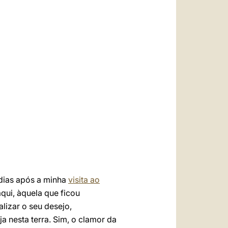
العربيّة
中文
LATINE
dias após a minha
visita ao
aqui, àquela que ficou
lizar o seu desejo,
a nesta terra. Sim, o clamor da