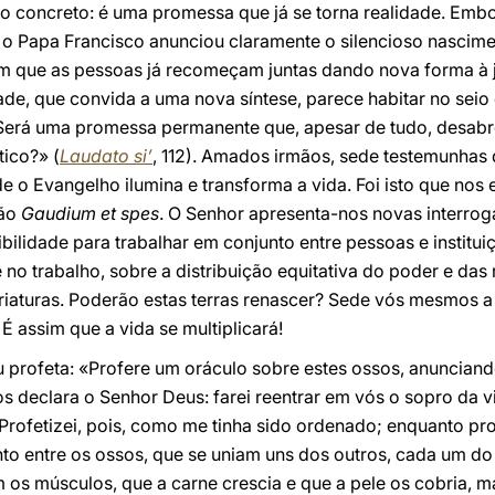
uito concreto: é uma promessa que já se torna realidade. E
o Papa Francisco anunciou claramente o silencioso nascim
m que as pessoas já recomeçam juntas dando nova forma à ju
de, que convida a uma nova síntese, parece habitar no seio 
. Será uma promessa permanente que, apesar de tudo, desa
tico?» (
Laudato si’
, 112). Amados irmãos, sede testemunhas 
 o Evangelho ilumina e transforma a vida. Foi isto que nos e
ção
Gaudium et spes
. O Senhor apresenta-nos novas interro
ibilidade para trabalhar em conjunto entre pessoas e institu
no trabalho, sobre a distribuição equitativa do poder e das 
criaturas. Poderão estas terras renascer? Sede vós mesmos
É assim que a vida se multiplicará!
 profeta: «Profere um oráculo sobre estes ossos, anunciand
s declara o Senhor Deus: farei reentrar em vós o sopro da vid
rofetizei, pois, como me tinha sido ordenado; enquanto pro
o entre os ossos, que se uniam uns dos outros, cada um do 
 os músculos, que a carne crescia e que a pele os cobria, ma