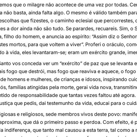
demos que o milagre não acontece de uma vez por todas. Ce
 não basta, ainda falta algo. O mesmo é válido também para
As escolhas que fizestes, o caminho eclesial que percorrestes
 a dor ainda não são tudo. Se parardes, recuareis. Sim, o Se
za, filho do homem, e anuncia ao espírito: “Assim diz o Senhor
stes mortos, para que voltem a viver”. Proferi o oráculo, co
do à vida, eles levantaram-se; eram um exército grande, imen
Santo vos conceda ver um “exército” de paz que se levanta e 
s fogo que destrói, mas fogo que reaviva e aquece, o fogo 
 de homens e mulheres, de crianças e idosos, inspirando cu
ós, famílias atingidas pela morte, gerai vida nova, transmitin
ntido de responsabilidade que tantas vezes faltou até agora.
justiça que pedis, dai testemunho da vida, educai para o cui
ligiosas e religiosos, sede membros vivos deste povo: manif
 aproxima, que dá o primeiro passo e perdoa. Com efeito, é p
a indiferença, que tanto mal causou a esta terra, tal como a m