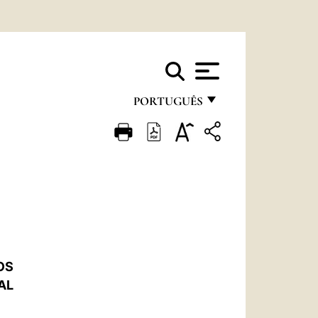
PORTUGUÊS
FRANÇAIS
ENGLISH
ITALIANO
PORTUGUÊS
ESPAÑOL
OS
DEUTSCH
AL
POLSKI