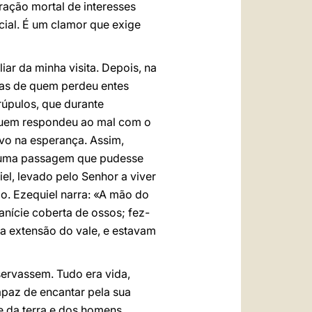
ração mortal de interesses
ial. É um clamor que exige
iar da minha visita. Depois, na
mas de quem perdeu entes
úpulos, que durante
quem respondeu ao mal com o
ovo na esperança. Assim,
as uma passagem que pudesse
el, levado pelo Senhor a viver
ão. Ezequiel narra: «A mão do
nície coberta de ossos; fez-
na extensão do vale, e estavam
ervassem. Tudo era vida,
apaz de encantar pela sua
e da terra e dos homens.