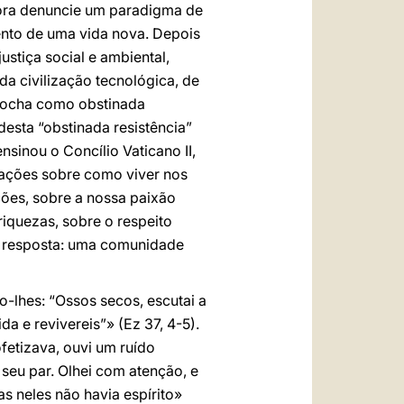
mbora denuncie um paradigma de
ento de uma vida nova. Depois
stiça social e ambiental,
da civilização tecnológica, de
brocha como obstinada
desta “obstinada resistência”
nsinou o Concílio Vaticano II,
gações sobre como viver nos
ições, sobre a nossa paixão
riquezas, sobre o respeito
 a resposta: uma comunidade
o-lhes: “Ossos secos, escutai a
a e revivereis”» (Ez 37, 4-5).
fetizava, ouvi um ruído
seu par. Olhei com atenção, e
s neles não havia espírito»