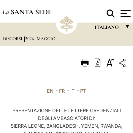
La
SANTA SEDE
ITALIANO
DISCORSI
2026
MAGGIO
FRANÇAIS
ENGLISH
ITALIANO
PORTUGUÊS
ESPAÑOL
EN
-
FR
-
IT
-
PT
DEUTSCH
POLSKI
PRESENTAZIONE DELLE LETTERE CREDENZIALI
DEGLI AMBASCIATORI DI:
العربيّة
SIERRA LEONE, BANGLADESH, YEMEN, RWANDA,
中文