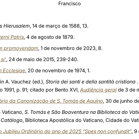
Francisco
s Hierusalem
, 14 de março de 1588, 13.
erni Patris
, 4 de agosto de 1879.
am promovendam
, 1 de novembro de 2023, 8.
si’
, 24 de maio de 2015, 239-240.
 Ecclesiae
, 20 de novembro de 1974, 1.
 in A. Vauchez (ed.),
Storia dei santi e della santità cristiana
.
ão 1991, p. 91; citado por Bento XVI,
Audiência geral
de 3 de 
ário da Canonização de S. Tomás de Aquino
, 30 de junho d
o Vaticano,
S. Tomás e São Boaventura na Biblioteca do Vat
. Catálogo
, Biblioteca Apostólica do Vaticano, Cidade do Vati
 Jubileu Ordinário do ano de 2025 “Spes non confundit”
, 9