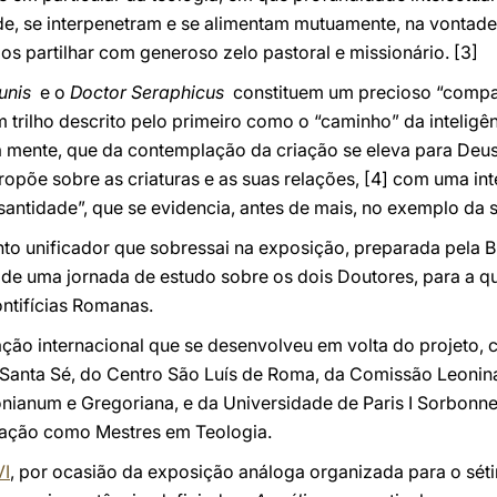
de, se interpenetram e se alimentam mutuamente, na vontade
os partilhar com generoso zelo pastoral e missionário.
[3]
unis
e o
Doctor Seraphicus
constituem um precioso “compan
 trilho descrito pelo primeiro como o “caminho” da inteligên
a mente, que da contemplação da criação se eleva para Deu
propõe sobre as criaturas e as suas relações,
[4] com uma int
a santidade”, que se evidencia, antes de mais, no exemplo da 
to unificador que sobressai na exposição, preparada pela B
e uma jornada de estudo sobre os dois Doutores, para a qu
ntifícias Romanas.
ção internacional que se desenvolveu em volta do projeto, 
Santa Sé, do Centro São Luís de Roma, da Comissão Leonina,
nianum e Gregoriana, e da Universidade de Paris I Sorbonne
mação como Mestres em Teologia.
VI
, por ocasião da exposição análoga organizada para o sét