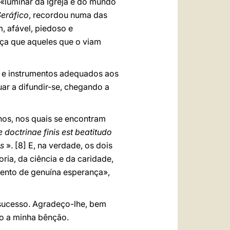
«luminar da Igreja e do mundo
eráfico
, recordou numa das
 afável, piedoso e
raça que aqueles que o viam
ns e instrumentos adequados aos
uar a difundir-se, chegando a
os, nos quais se encontram
 doctrinae finis est beatitudo
is
».
[8] E, na verdade, os dois
ia, da ciência e da caridade,
mento de genuína esperança»,
r sucesso. Agradeço-lhe, bem
o a minha bênção.