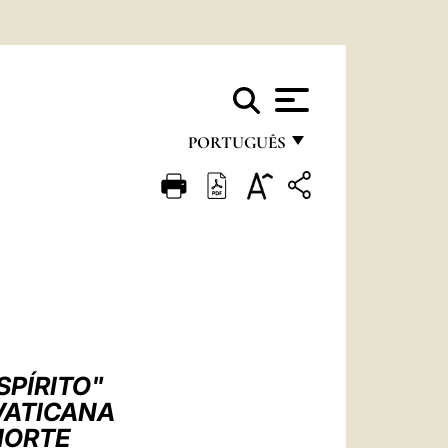
PORTUGUÊS
FRANÇAIS
ENGLISH
ITALIANO
PORTUGUÊS
ESPAÑOL
DEUTSCH
SPÍRITO"
 VATICANA
POLSKI
MORTE