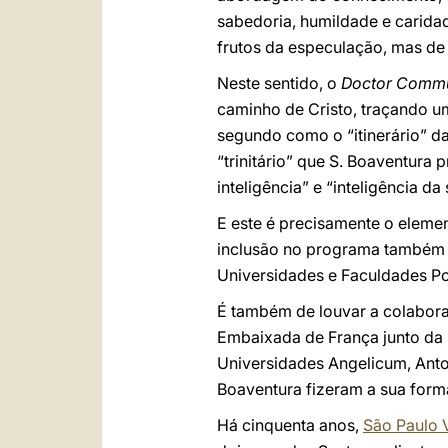
sabedoria, humildade e carida
frutos da especulação, mas de 
Neste sentido, o
Doctor Comm
caminho de Cristo, traçando um
segundo como o “itinerário” d
“trinitário” que S. Boaventura 
inteligência” e “inteligência d
E este é precisamente o elemen
inclusão no programa também d
Universidades e Faculdades Po
É também de louvar a colabora
Embaixada de França junto da 
Universidades Angelicum, Anto
Boaventura fizeram a sua for
Há cinquenta anos,
São Paulo 