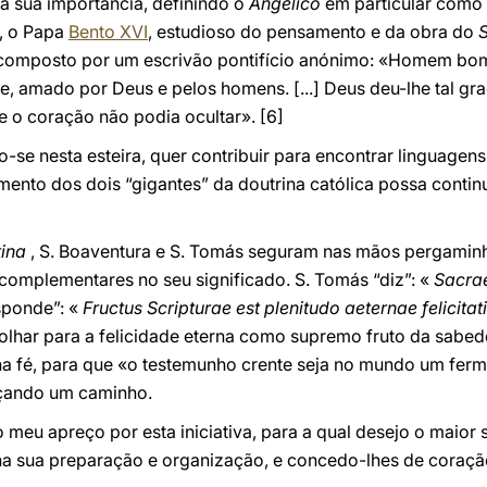
 a sua importância, definindo o
Angélico
em particular como 
, o Papa
Bento XVI
, estudioso do pensamento e da obra do
S
 composto por um escrivão pontifício anónimo: «Homem bom,
de, amado por Deus e pelos homens. [...] Deus deu-lhe tal g
e o coração não podia ocultar».
[6]
o-se nesta esteira, quer contribuir para encontrar linguage
mento dos dois “gigantes” da doutrina católica possa contin
tina
, S. Boaventura e S. Tomás seguram nas mãos pergaminh
, complementares no seu significado. S. Tomás “diz”: «
Sacrae
sponde”: «
Fructus Scripturae est plenitudo aeternae felicitat
lhar para a felicidade eterna como supremo fruto da sabedor
na fé, para que «o testemunho crente seja no mundo um fer
açando um caminho.
 meu apreço por esta iniciativa, para a qual desejo o maio
a sua preparação e organização, e concedo-lhes de coraçã