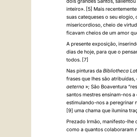
dois grandes Santos, salientou
inteiro».
[5] Mais recentemente
suas catequeses o seu elogio,
misericordioso, cheio de virtu
ficavam cheios de um amor qu
A presente exposição, inserind
dias de hoje, para que o pensa
todos.
[7]
Nas pinturas da
Bibliotheca La
frases que lhes são atribuídas
aeterna
»; São Boaventura “re
santos mestres ensinam-nos a o
estimulando-nos a peregrinar 
[9] uma chama que ilumina tr
Prezado Irmão, manifesto-lhe o
como a quantos colaboraram n