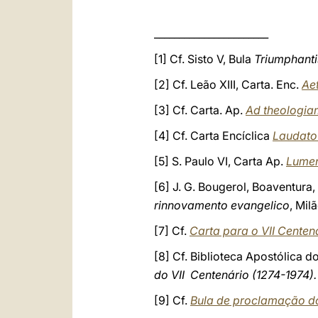
_______________________
[1] Cf. Sisto V, Bula
Triumphanti
[2] Cf. Leão XIII, Carta. Enc.
Aet
[3] Cf. Carta. Ap.
Ad theologi
[4] Cf. Carta Encíclica
Laudato 
[5] S. Paulo VI, Carta Ap.
Lumen
[6] J. G. Bougerol, Boaventura,
rinnovamento evangelico
, Mil
[7] Cf.
Carta para o VII
Centen
[8] Cf. Biblioteca Apostólica d
do VII
Centenário (1274-1974)
[9] Cf.
Bula de proclamação do