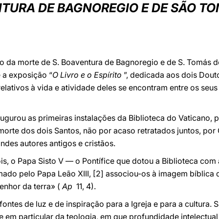
TURA DE BAGNOREGIO E DE SÃO T
o da morte de S. Boaventura de Bagnoregio e de S. Tomás de
 a exposição “
O Livro e o Espírito
”, dedicada aos dois Douto
lativos à vida e atividade deles se encontram entre os seu
naugurou as primeiras instalações da Biblioteca do Vaticano,
orte dos dois Santos, não por acaso retratados juntos, por
andes autores antigos e cristãos.
s, o Papa Sisto V — o Pontífice que dotou a Biblioteca com 
omado pelo Papa Leão XIII,
[2] associou-os à imagem bíblica d
Senhor da terra» (
Ap
11, 4).
fontes de luz e de inspiração para a Igreja e para a cultura.
m particular da teologia, em que profundidade intelectual e 