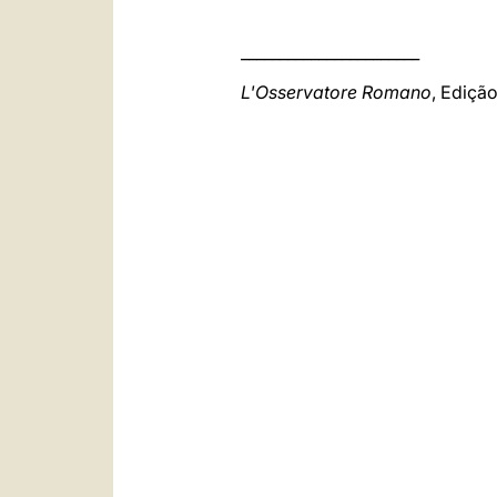
_______________________
L'Osservatore Romano
, Ediçã