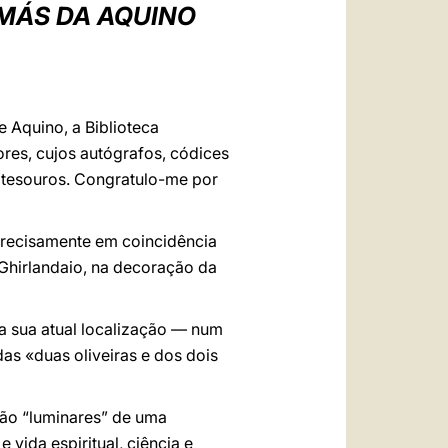
العربيّة
OMÁS DA AQUINO
中文
LATINE
 Aquino, a Biblioteca
res, cujos autógrafos, códices
s tesouros. Congratulo-me por
 precisamente em coincidência
 Ghirlandaio, na decoração da
a sua atual localização — num
as «duas oliveiras e dos dois
 São “luminares” de uma
vida espiritual, ciência e