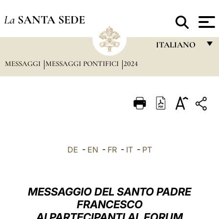
La
SANTA SEDE
ITALIANO
MESSAGGI
MESSAGGI PONTIFICI
2024
FRANÇAIS
ENGLISH
ITALIANO
PORTUGUÊS
ESPAÑOL
DE
-
EN
-
FR
-
IT
-
PT
DEUTSCH
POLSKI
MESSAGGIO DEL SANTO PADRE
العربيّة
FRANCESCO
AI PARTECIPANTI AL FORUM
中文