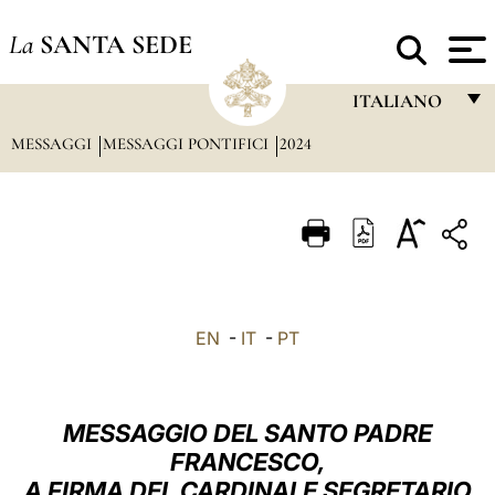
La
SANTA SEDE
ITALIANO
MESSAGGI
MESSAGGI PONTIFICI
2024
FRANÇAIS
ENGLISH
ITALIANO
PORTUGUÊS
ESPAÑOL
EN
-
IT
-
PT
DEUTSCH
POLSKI
MESSAGGIO DEL SANTO PADRE
العربيّة
FRANCESCO,
A FIRMA DEL CARDINALE SEGRETARIO
中文