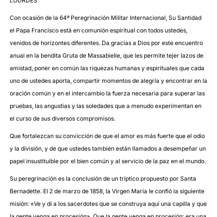
LOURDES
Con ocasión de la 64ª Peregrinación Militar Internacional, Su Santidad
el Papa Francisco está en comunión espiritual con todos ustedes,
venidos de horizontes diferentes. Da gracias a Dios por este encuentro
anual en la bendita Gruta de Massabielle, que les permite tejer lazos de
amistad, poner en común las riquezas humanas y espirituales que cada
uno de ustedes aporta, compartir momentos de alegría y encontrar en la
oración común y en el intercambio la fuerza necesaria para superar las
pruebas, las angustias y las soledades que a menudo experimentan en
el curso de sus diversos compromisos.
Que fortalezcan su convicción de que el amor es más fuerte que el odio
y la división, y de que ustedes también están llamados a desempeñar un
papel insustituible por el bien común y al servicio de la paz en el mundo.
Su peregrinación es la conclusión de un tríptico propuesto por Santa
Bernadette. El 2 de marzo de 1858, la Virgen María le confió la siguiente
misión: «Ve y di a los sacerdotes que se construya aquí una capilla y que
la gente venga en procesión». Que la gente venga en procesión: era una