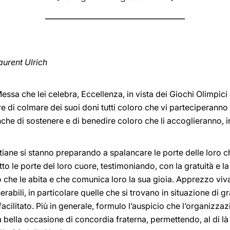
__________________________________
urent Ulrich
Messa che lei celebra, Eccellenza, in vista dei Giochi Olimpic
re di colmare dei suoi doni tutti coloro che vi parteciperanno
nche di sostenere e di benedire coloro che li accoglieranno, in 
stiane si stanno preparando a spalancare le porte delle loro ch
o le porte del loro cuore, testimoniando, con la gratuità e la
sto che le abita e che comunica loro la sua gioia. Apprezzo v
rabili, in particolare quelle che si trovano in situazione di g
facilitato. Più in generale, formulo l’auspicio che l’organizzaz
a bella occasione di concordia fraterna, permettendo, al di là 