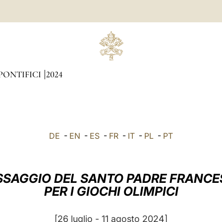
PONTIFICI
2024
DE
-
EN
-
ES
-
FR
-
IT
-
PL
-
PT
SAGGIO DEL SANTO PADRE FRANC
PER I GIOCHI OLIMPICI
[26 luglio - 11 agosto 2024]