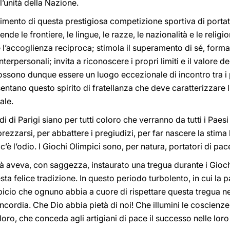
l’unità della Nazione.
gimento di questa prestigiosa competizione sportiva di portat
de le frontiere, le lingue, le razze, le nazionalità e le religio
e l’accoglienza reciproca; stimola il superamento di sé, forma a
nterpersonali; invita a riconoscere i propri limiti e il valore deg
sono dunque essere un luogo eccezionale di incontro tra i popo
sentano questo spirito di fratellanza che deve caratterizzare 
ale.
 di Parigi siano per tutti coloro che verranno da tutti i Pae
ezzarsi, per abbattere i pregiudizi, per far nascere la stima 
 c’è l’odio. I Giochi Olimpici sono, per natura, portatori di pa
hità aveva, con saggezza, instaurato una tregua durante i Gio
ta felice tradizione. In questo periodo turbolento, in cui la
icio che ognuno abbia a cuore di rispettare questa tregua ne
 concordia. Che Dio abbia pietà di noi! Che illumini le coscienz
o, che conceda agli artigiani di pace il successo nelle loro i