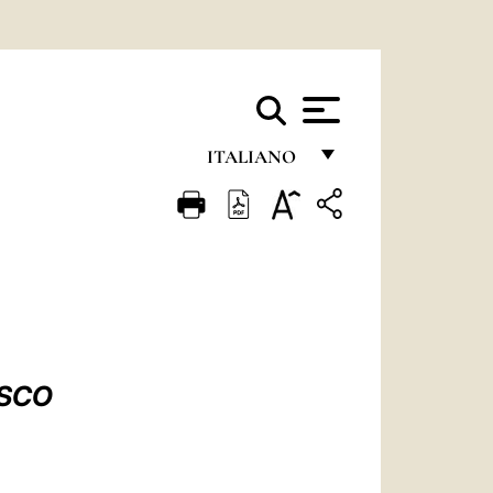
ITALIANO
FRANÇAIS
ENGLISH
ITALIANO
PORTUGUÊS
ESPAÑOL
ESCO
DEUTSCH
POLSKI