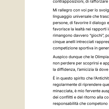
contrapposizioni, di rafforzare 
Mi rallegro con voi per lo svol
linguaggio universale che trascen
persone, di favorire il dialogo 
favorisce la lealtà nei rapporti i
rimangono davvero “giochi”, pos
cinque anelli intrecciati rappre
competizione sportiva in gener
Auspico dunque che le Olimpiadi
non perdere per scoprirsi e appr
la diffidenza, l’amicizia là dove
È in questo spirito che l’Antic
regolarmente di riprendere ques
minacciata, è mio fervente ausp
dei conflitti e del ritorno alla
responsabilità che competono lor